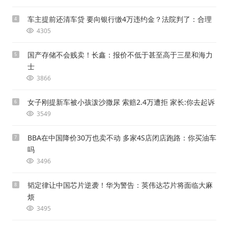
车主提前还清车贷 要向银行缴4万违约金？法院判了：合理
4
4305
国产存储不会贱卖！长鑫：报价不低于甚至高于三星和海力
5
士
3866
女子刚提新车被小孩泼沙撒尿 索赔2.4万遭拒 家长:你去起诉
6
3549
BBA在中国降价30万也卖不动 多家4S店闭店跑路：你买油车
7
吗
3496
韬定律让中国芯片逆袭！华为警告：英伟达芯片将面临大麻
8
烦
3495