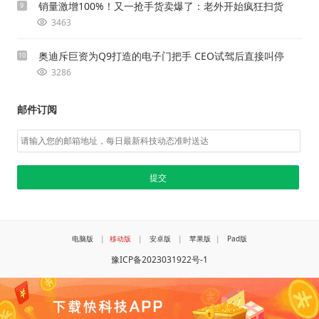
销量激增100%！又一抢手货卖爆了：老外开始疯狂扫货
9
3463
奥迪斥巨资为Q9打造的电子门把手 CEO试驾后直接叫停
10
3286
邮件订阅
电脑版
|
移动版
|
安卓版
|
苹果版
|
Pad版
豫ICP备2023031922号-1