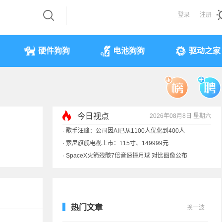
登录
注册
硬件狗狗
电池狗狗
驱动之家
今日视点
2026年08月8日 星期六
·
歌手汪峰：公司因AI已从1100人优化到400人
·
索尼旗舰电视上市：115寸、149999元
·
SpaceX火箭残骸7倍音速撞月球 对比图像公布
·
苹果借长鑫存储压价韩系内存厂商！结果没用
热门文章
换一波