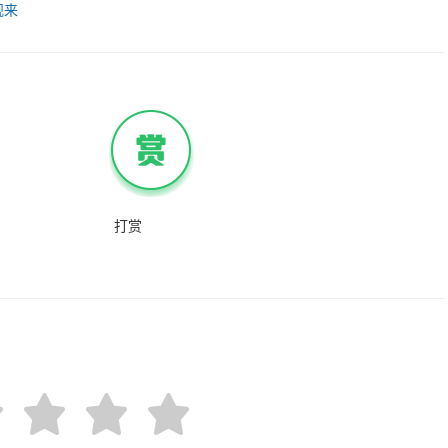
倍收费
舰来
打赏