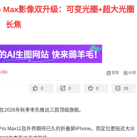
Pro Max影像双升级：可变光圈+超大光圈
长焦
论
(
39
)
复制
纠错
0
0
0
39
在2026年秋季率先推出三款顶级旗舰。
 18 Pro Max以及外界期待已久的折叠屏iPhone。而定位更贴近大众