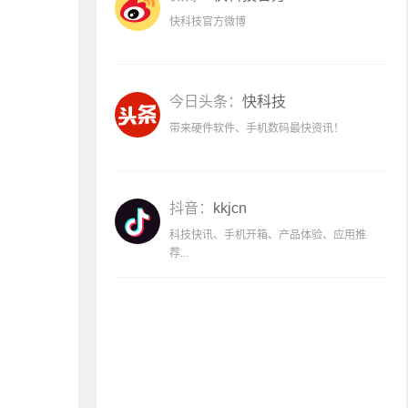
快科技官方微博
今日头条：
快科技
带来硬件软件、手机数码最快资讯！
抖音：
kkjcn
科技快讯、手机开箱、产品体验、应用推
荐...