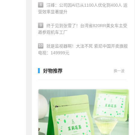
8
汪峰：公司因AI已从1100人优化到400人 运
营效率显著提升
9
终于见到张雪了！台湾省820RR美女车主受
邀参观机车工厂
10
就是监视器啊！大法不死 索尼中国开卖旗舰
电视：149999元
好物推荐
换一波