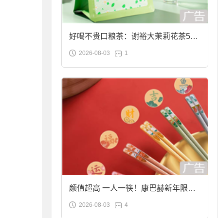
好喝不贵口粮茶：谢裕大茉莉花茶50g
2026-08-03
1
袋装9.9元到手
颜值超高 一人一筷！康巴赫新年限定
2026-08-03
4
合金筷子大促：19.9元