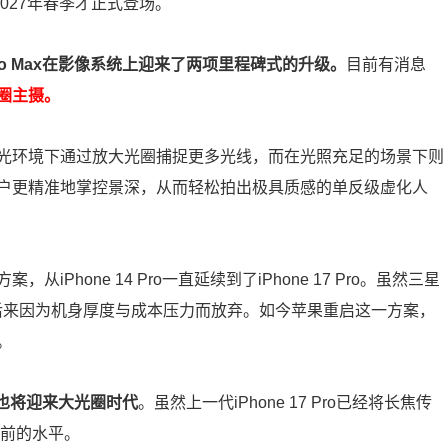
迟到2027年春季才正式登场。
8 Pro Max在影像系统上迎来了两项里程碑式的升级。
目前有消息
圈主摄。
光环境下通过放大光圈捕捉更多光线，而在光照充足的场景下则
户更精准地掌控景深，从而轻松拍出极具质感的单反级虚化人
hone 14 Pro一直延续到了iPhone 17 Pro。虽然三星
计，但后来因为机身厚度与成本压力而放弃。如今苹果重启这一方案，
。
镜头也将迎来大光圈时代
。虽然上一代iPhone 17 Pro已经将长焦传
之前的水平。