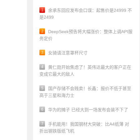
1
余承东回应发布会口误：起售价是24999 不
是2499
2
DeepSeek预告将大幅涨价：整体上调API服
务定价
3
女骑请注意罩杯尺寸
4
黄仁勋开始焦虑了！英伟达最大的客户正在
变成它最大的敌人
5
国产存储不会贱卖！长鑫：报价不低于甚至
高于三星和海力士
6
华为的摊子 已经大到一场发布会装不下了
7
手机能用！我国钢材大突破：比A4纸薄 对
折出钢铁版纸飞机