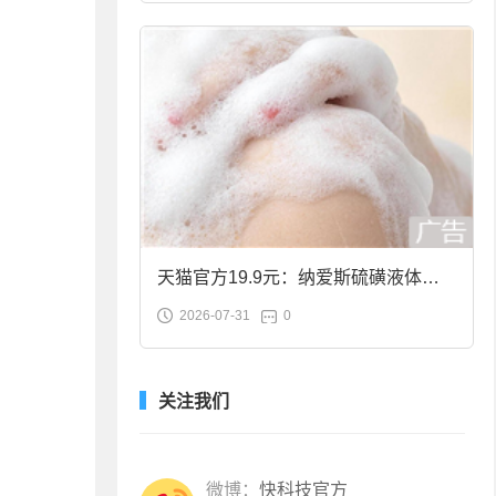
天猫官方19.9元：纳爱斯硫磺液体香
2026-07-31
0
皂2斤大促
关注我们
微博：
快科技官方