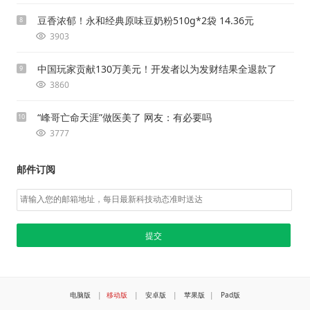
豆香浓郁！永和经典原味豆奶粉510g*2袋 14.36元
8
3903
中国玩家贡献130万美元！开发者以为发财结果全退款了
9
3860
“峰哥亡命天涯”做医美了 网友：有必要吗
10
3777
邮件订阅
电脑版
|
移动版
|
安卓版
|
苹果版
|
Pad版