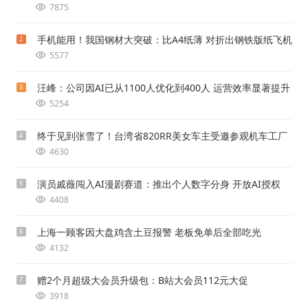
7875
手机能用！我国钢材大突破：比A4纸薄 对折出钢铁版纸飞机
2
5577
汪峰：公司因AI已从1100人优化到400人 运营效率显著提升
3
5254
终于见到张雪了！台湾省820RR美女车主受邀参观机车工厂
4
4630
演员戚薇闯入AI漫剧赛道：推出个人数字分身 开放AI授权
5
4408
上海一顾客因大盘鸡含土豆报警 老板免单后全部吃光
6
4132
赠2个月超级大会员升级包：B站大会员112元大促
7
3918