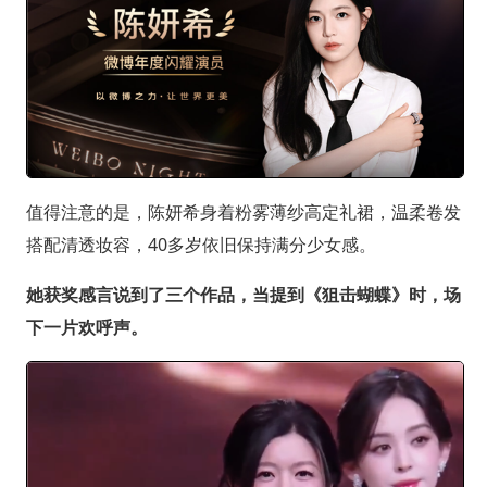
值得注意的是，陈妍希身着粉雾薄纱高定礼裙，温柔卷发
搭配清透妆容，40多岁依旧保持满分少女感。
她获奖感言说到了三个作品，当提到《狙击蝴蝶》时，场
下一片欢呼声。