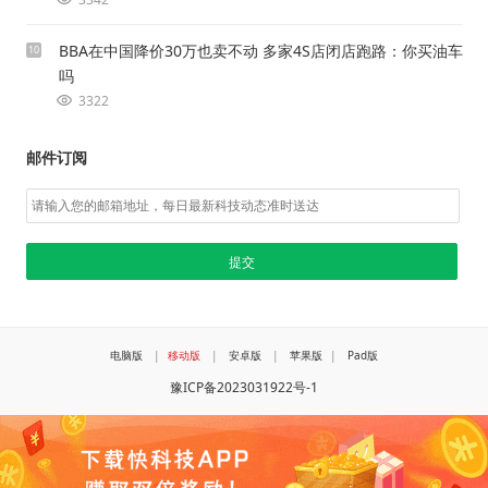
BBA在中国降价30万也卖不动 多家4S店闭店跑路：你买油车
10
吗
3322
邮件订阅
电脑版
|
移动版
|
安卓版
|
苹果版
|
Pad版
豫ICP备2023031922号-1