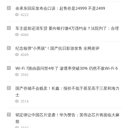
余承东回应发布会口误：起售价是24999 不是2499
4
4222
车主提前还清车贷 要向银行缴4万违约金？法院判了：合理
5
4066
纪念核弹“小男孩”！国产抗日影游发售 全网差评
6
4049
Wi-Fi 7路由器问世4年了 渗透率突破30% 仍然不敌Wi-Fi 6
7
3592
国产存储不会贱卖！长鑫：报价不低于甚至高于三星和海力
8
士
3514
韬定律让中国芯片逆袭！华为警告：英伟达芯片将面临大麻
9
烦
3342