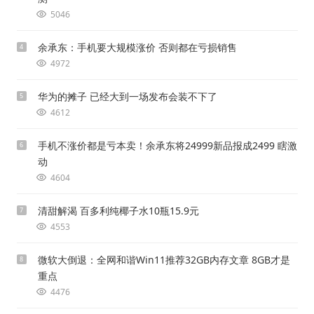
5046
余承东：手机要大规模涨价 否则都在亏损销售
4
4972
华为的摊子 已经大到一场发布会装不下了
5
4612
手机不涨价都是亏本卖！余承东将24999新品报成2499 瞎激
6
动
4604
清甜解渴 百多利纯椰子水10瓶15.9元
7
4553
微软大倒退：全网和谐Win11推荐32GB内存文章 8GB才是
8
重点
4476