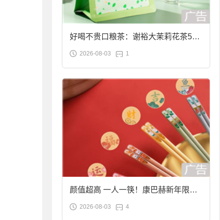
好喝不贵口粮茶：谢裕大茉莉花茶50g
2026-08-03
1
袋装9.9元到手
颜值超高 一人一筷！康巴赫新年限定
2026-08-03
4
合金筷子大促：19.9元