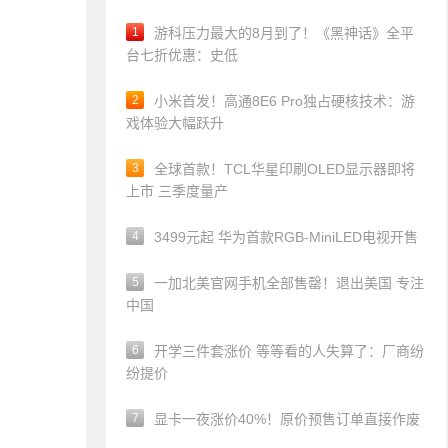
1
游科压力最大的8月到了！《黑神话》全平
台七折优惠：史低
2
小米首发！高通8E6 Pro独占硬核技术：游
戏体验大幅跃升
3
全球首款！TCL华星印刷OLED显示器即将
上市 三季度量产
4
3499元起 华为首款RGB-MiniLED电视开售
5
一加北美官网手机全部售罄！退出美国 专注
中国
6
开学三件套涨价 等等看的人失算了：厂商纷
纷提价
7
显卡一夜涨价40%！原价预售订单直接作废