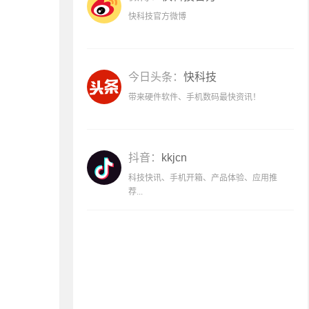
快科技官方微博
今日头条：
快科技
带来硬件软件、手机数码最快资讯！
抖音：
kkjcn
科技快讯、手机开箱、产品体验、应用推
荐...