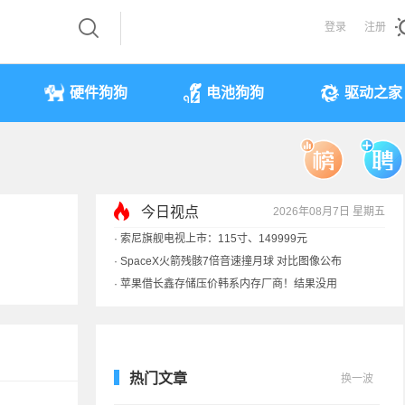
登录
注册
硬件狗狗
电池狗狗
驱动之家
今日视点
2026年08月7日 星期五
·
索尼旗舰电视上市：115寸、149999元
·
SpaceX火箭残骸7倍音速撞月球 对比图像公布
·
苹果借长鑫存储压价韩系内存厂商！结果没用
·
歌手汪峰：公司因AI已从1100人优化到400人
热门文章
换一波