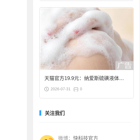
天猫官方19.9元：纳爱斯硫磺液体香
2026-07-31
0
皂2斤大促
关注我们
微博：
快科技官方