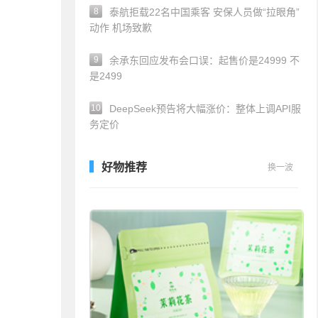
8
泰航拒载22名中国乘客 安保人员做“拉眼角”
动作 机场致歉
9
余承东回应发布会口误：起售价是24999 不
是2499
10
DeepSeek预告将大幅涨价：整体上调API服
务定价
好物推荐
换一波