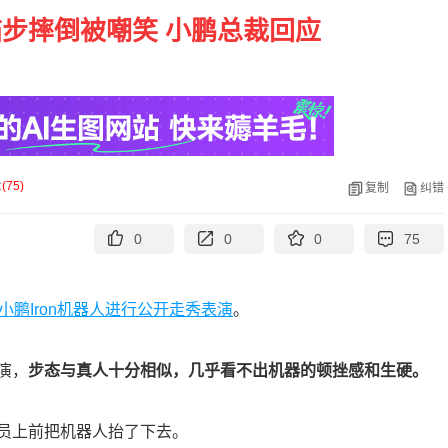
步摔倒被嘲笑 小鹏总裁回应
论
(
75
)
复制
纠错
0
0
0
75
小鹏Iron机器人进行公开走秀表演
。
演，
步态与真人十分相似，几乎看不出机器的顿挫感和生硬。
员上前把机器人抬了下去。