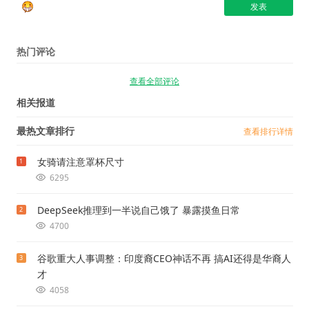
热门评论
查看全部评论
相关报道
最热文章排行
查看排行详情
女骑请注意罩杯尺寸
1
6295
DeepSeek推理到一半说自己饿了 暴露摸鱼日常
2
4700
谷歌重大人事调整：印度裔CEO神话不再 搞AI还得是华裔人
3
才
4058