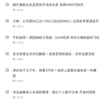
姆巴佩新女友是西班牙顶流女星 坐拥2400万粉丝
4
4034
汪峰：公司因AI已从1100人优化到400人 运营效率显著提升
5
3913
手机能用！我国钢材大突破：比A4纸薄 对折出钢铁版纸飞机
6
3700
美光英睿达关停后翻脸！质保变强制退款：没坏也要没收
7
3684
潜伏地下几千年、体重3万吨！地球上最重生物体是一种蘑
8
菇
3664
演员戚薇闯入AI漫剧赛道：推出个人数字分身 开放AI授权
9
3633