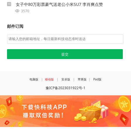
女子中80万彩票豪气送老公小米SU7 李肖爽点赞
10
3570
邮件订阅
电脑版
|
移动版
|
安卓版
|
苹果版
|
Pad版
豫ICP备2023031922号-1