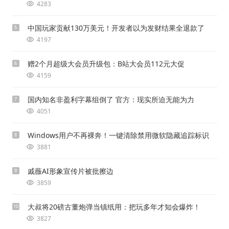
4283
中国玩家贡献130万美元！开发者以为发财结果全退款了
5
4197
赠2个月超级大会员升级包：B站大会员112元大促
6
4159
国内知名非盈利字幕组倒了 官方：现实所迫无能为力
7
4051
Windows用户不再裸奔！一键清除禁用微软隐藏追踪标识
8
3881
戚薇AI形象宣传片被批擦边
9
3859
大叔将20磅古董炮弹当镇纸用：把玩多年才知会爆炸！
10
3827