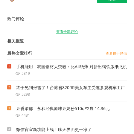
热门评论
查看全部评论
相关报道
最热文章排行
查看排行详情
手机能用！我国钢材大突破：比A4纸薄 对折出钢铁版纸飞机
1
5819
终于见到张雪了！台湾省820RR美女车主受邀参观机车工厂
2
5298
豆香浓郁！永和经典原味豆奶粉510g*2袋 14.36元
3
4481
微信官宣新功能上线！聊天界面更干净了
4