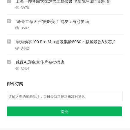
上海一顾客因大盘鸡含土豆报警 老板免单后全部吃光
7
3978
“峰哥亡命天涯”做医美了 网友：有必要吗
8
3582
华为畅享100 Pro Max首发麒麟8030：麒麟最强8系芯片
9
3442
戚薇AI形象宣传片被批擦边
10
3284
邮件订阅