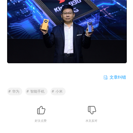
文章纠错
#
华为
#
智能手机
#
小米
好文点赞
水文反对