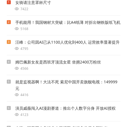
女骑请注意罩杯尺寸
1
7422
手机能用！我国钢材大突破：比A4纸薄 对折出钢铁版纸飞机
2
5168
汪峰：公司因AI已从1100人优化到400人 运营效率显著提升
3
4795
姆巴佩新女友是西班牙顶流女星 坐拥2400万粉丝
4
4566
就是监视器啊！大法不死 索尼中国开卖旗舰电视：149999
5
元
4416
演员戚薇闯入AI漫剧赛道：推出个人数字分身 开放AI授权
6
4123