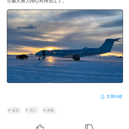
尽最大努力用心对待员工了。
文章纠错
#
追觅
#
员工
#
南极