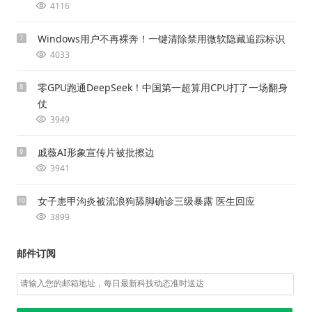
4116
Windows用户不再裸奔！一键清除禁用微软隐藏追踪标识
7
4033
零GPU跑通DeepSeek！中国第一超算用CPU打了一场翻身
8
仗
3949
戚薇AI形象宣传片被批擦边
9
3941
女子患甲沟炎被流浪狗舔脚确诊三级暴露 医生回应
10
3899
邮件订阅