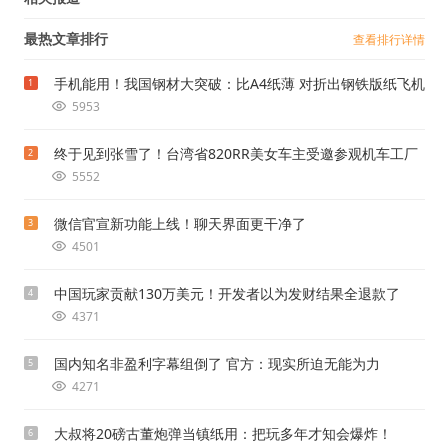
最热文章排行
查看排行详情
手机能用！我国钢材大突破：比A4纸薄 对折出钢铁版纸飞机
1
5953
终于见到张雪了！台湾省820RR美女车主受邀参观机车工厂
2
5552
微信官宣新功能上线！聊天界面更干净了
3
4501
中国玩家贡献130万美元！开发者以为发财结果全退款了
4
4371
国内知名非盈利字幕组倒了 官方：现实所迫无能为力
5
4271
大叔将20磅古董炮弹当镇纸用：把玩多年才知会爆炸！
6