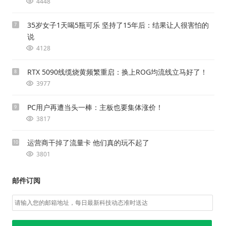
4448
35岁女子1天喝5瓶可乐 坚持了15年后：结果让人很害怕的
7
说
4128
RTX 5090线缆烧黄频繁重启：换上ROG均流线立马好了！
8
3977
PC用户再遭当头一棒：主板也要集体涨价！
9
3817
运营商干掉了流量卡 他们真的玩不起了
10
3801
邮件订阅