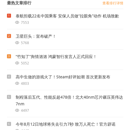
最热文章排行
查看排行详情
泰航拒载22名中国乘客 安保人员做“拉眼角”动作 机场致歉
1
7553
卫星巨头：宣布破产！
2
5768
“竹知了”舆情汹汹 鸿蒙智行发言人正式回应！
3
5052
高中生做的游戏火了！Steam好评如潮 首次更新发布
4
4803
制程落后五代、性能反超478倍！北大40nm芯片碾压英伟达
5
7nm
4497
今年8月12日地球将失去引力7秒 致万人死亡！官方辟谣
6