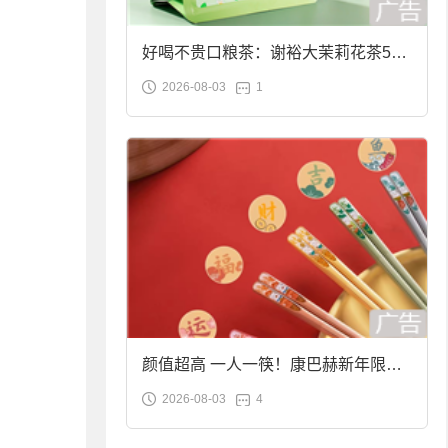
好喝不贵口粮茶：谢裕大茉莉花茶50g
2026-08-03
1
袋装9.9元到手
颜值超高 一人一筷！康巴赫新年限定
2026-08-03
4
合金筷子大促：19.9元