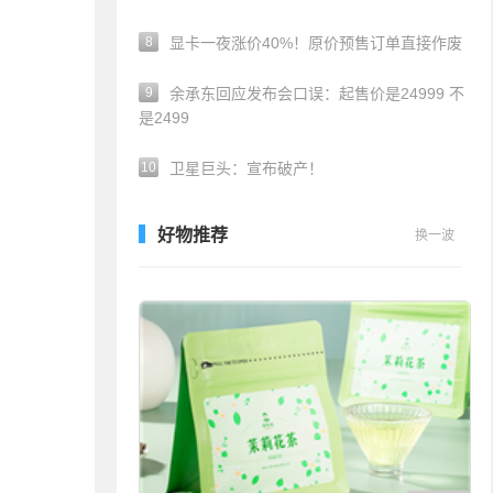
8
显卡一夜涨价40%！原价预售订单直接作废
9
余承东回应发布会口误：起售价是24999 不
是2499
10
卫星巨头：宣布破产！
好物推荐
换一波