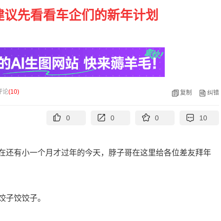
建议先看看车企们的新年计划
评论
(
10
)
复制
纠错
0
0
0
10
在还有小一个月才过年的今天，脖子哥在这里给各位差友拜年
饺子饺饺子。