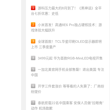
1
游科压力最大的8月到了！《黑神话》全平
台七折优惠：史低
2
小米首发！高通8E6 Pro独占硬核技术：游
戏体验大幅跃升
3
全球首款！TCL华星印刷OLED显示器即将
上市 三季度量产
4
3499元起 华为首款RGB-MiniLED电视开售
5
一加北美官网手机全部售罄！退出美国 专注
中国
6
开学三件套涨价 等等看的人失算了：厂商纷
纷提价
7
泰航拒载22名中国乘客 安保人员做“拉眼角”
动作 机场致歉