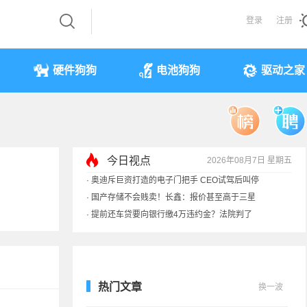
登录
注册
硬件狗狗
电池狗狗
驱动之家
今日视点
2026年08月7日 星期五
·
余承东回应发布会口误：起售价不是2499
·
奥迪斥巨资打造的电子门把手 CEO试驾后叫停
·
国产存储不会贱卖！长鑫：报价甚至高于三星
·
提前还车贷要向银行缴4万违约金？法院判了
热门文章
换一波