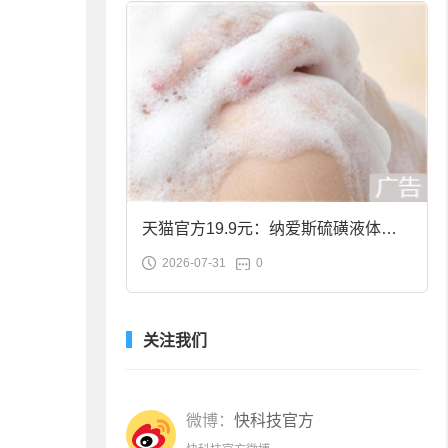
天猫官方19.9元：纳爱斯硫磺液体香
2026-07-31
0
皂2斤大促
关注我们
微博：
快科技官方