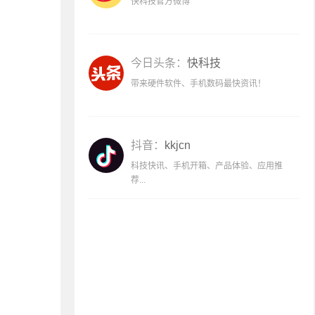
快科技官方微博
今日头条：
快科技
带来硬件软件、手机数码最快资讯！
抖音：
kkjcn
科技快讯、手机开箱、产品体验、应用推
荐...