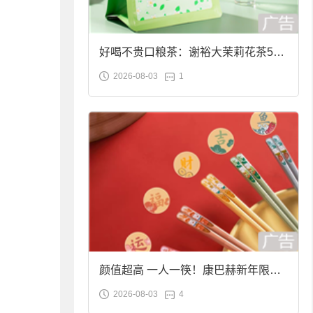
好喝不贵口粮茶：谢裕大茉莉花茶50g
2026-08-03
1
袋装9.9元到手
颜值超高 一人一筷！康巴赫新年限定
2026-08-03
4
合金筷子大促：19.9元