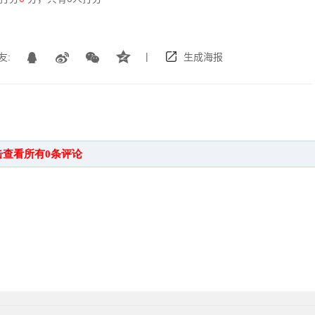
|
友:
生成海报