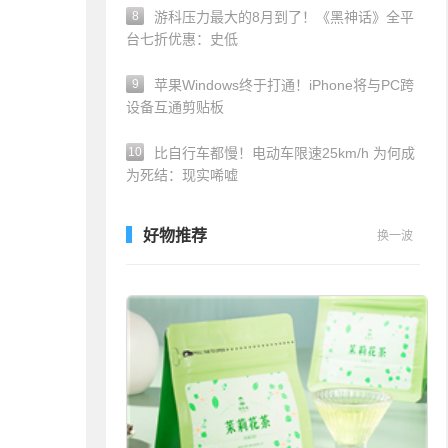
8
游科压力最大的8月到了！《黑神话》全平
台七折优惠：史低
9
苹果Windows终于打通！iPhone将与PC跨
设备互通剪贴板
10
比自行车都慢！电动车限速25km/h 为何成
为死结：现实唏嘘
好物推荐
换一波