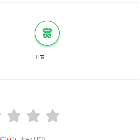
打赏
打分
0
分，共有
0
人打分