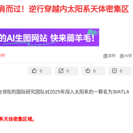
肩而过！逆行穿越内太阳系天体密集区
论
(
0
)
复制
纠错
0
0
0
0
衔的国际研究团队对2025年闯入太阳系的一颗名为3I/ATLA
。
阳系天体密集区域。