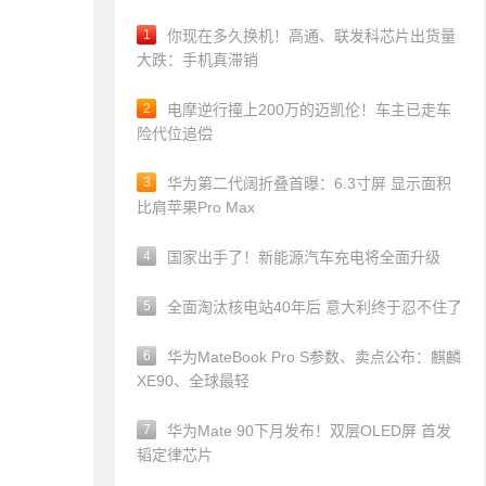
1
你现在多久换机！高通、联发科芯片出货量
大跌：手机真滞销
2
电摩逆行撞上200万的迈凯伦！车主已走车
险代位追偿
3
华为第二代阔折叠首曝：6.3寸屏 显示面积
比肩苹果Pro Max
4
国家出手了！新能源汽车充电将全面升级
5
全面淘汰核电站40年后 意大利终于忍不住了
6
华为MateBook Pro S参数、卖点公布：麒麟
XE90、全球最轻
7
华为Mate 90下月发布！双层OLED屏 首发
韬定律芯片