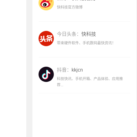
快科技官方微博
今日头条：
快科技
带来硬件软件、手机数码最快资讯！
抖音：
kkjcn
科技快讯、手机开箱、产品体验、应用推
荐...