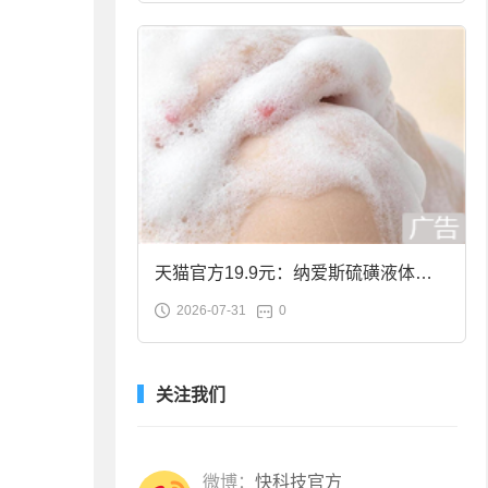
天猫官方19.9元：纳爱斯硫磺液体香
2026-07-31
0
皂2斤大促
关注我们
微博：
快科技官方