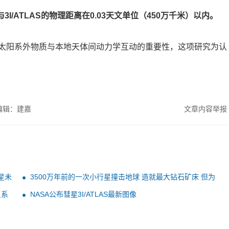
I/ATLAS的物理距离在0.03天文单位（450万千米）以内。
太阳系外物质与本地天体间动力学互动的重要性，这项研究为认
编辑：建嘉
文章内容举报
星未
3500万年前的一次小行星撞击地球 造就最大钻石矿床 但为
何没人去开采
星系
NASA公布彗星3I/ATLAS最新图像