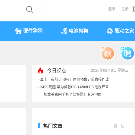
登录
注册
硬件狗狗
电池狗狗
驱动之家
今日视点
2026年08月6日 星期四
·
显卡一夜涨价40%！原价预售订单直接作废
·
3499元起 华为首款RGB-MiniLED电视开售
·
一加北美官网手机全部售罄！专注中国
·
《黑神话》全平台七折优惠：史低
热门文章
换一波