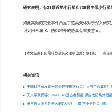
研究表明，有31颗近地小行星和736颗主带小行星与3
如此高频的交会事件凸显了这类天体对于深入研究
识太阳系演化、防御地外威胁具有重要意义。
【本文结束】如需转载请务必注明出处：快科技
责任
相关资讯
美国科学家发现一颗奇怪柠檬状行星：大气中含其他行
有的碳分子
天文学家揭秘：3I/ATLAS是古老彗星 源自太阳系外恒
统
第三位太阳系外来客的7大怪！可惜 它不是外星飞船