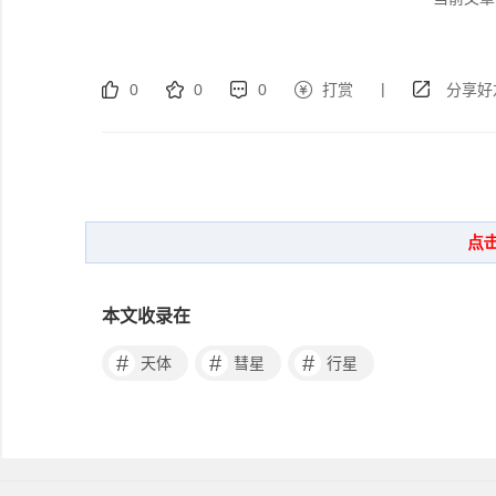
|
0
0
0
打赏
分享好
本文收录在
#
#
#
天体
彗星
行星