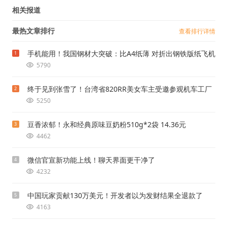
相关报道
最热文章排行
查看排行详情
手机能用！我国钢材大突破：比A4纸薄 对折出钢铁版纸飞机
1
5790
终于见到张雪了！台湾省820RR美女车主受邀参观机车工厂
2
5250
豆香浓郁！永和经典原味豆奶粉510g*2袋 14.36元
3
4462
微信官宣新功能上线！聊天界面更干净了
4
4232
中国玩家贡献130万美元！开发者以为发财结果全退款了
5
4163