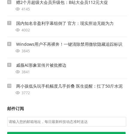
赠2个月超级大会员升级包：B站大会员112元大促
6
4145
国内知名非盈利字幕组倒了 官方：现实所迫无能为力
7
4002
Windows用户不再裸奔！一键清除禁用微软隐藏追踪标识
8
3845
戚薇AI形象宣传片被批擦边
9
3841
两小孩低头玩手机幅度几乎折叠 医生提醒：扛了50斤水泥
10
3772
邮件订阅