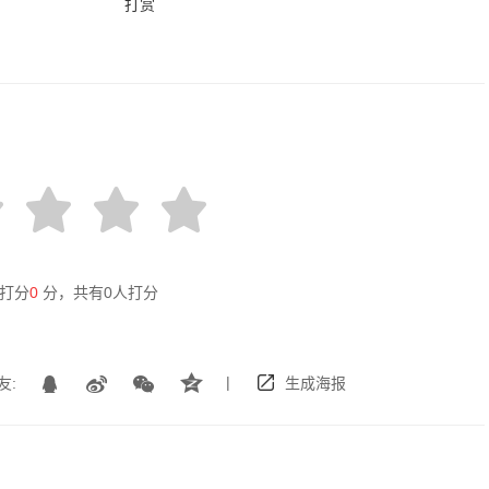
打赏
打分
0
分，共有
0
人打分
|
友:
生成海报