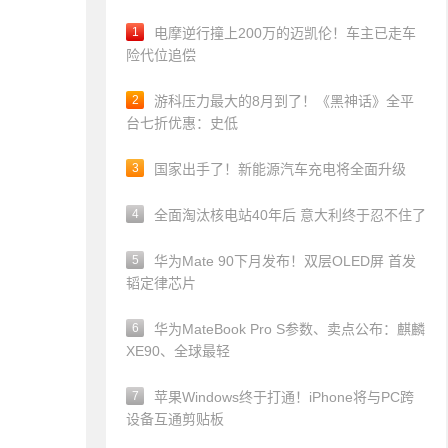
1
电摩逆行撞上200万的迈凯伦！车主已走车
险代位追偿
2
游科压力最大的8月到了！《黑神话》全平
台七折优惠：史低
3
国家出手了！新能源汽车充电将全面升级
4
全面淘汰核电站40年后 意大利终于忍不住了
5
华为Mate 90下月发布！双层OLED屏 首发
韬定律芯片
6
华为MateBook Pro S参数、卖点公布：麒麟
XE90、全球最轻
7
苹果Windows终于打通！iPhone将与PC跨
设备互通剪贴板