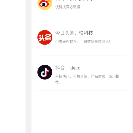
快科技官方微博
今日头条：
快科技
带来硬件软件、手机数码最快资讯！
抖音：
kkjcn
科技快讯、手机开箱、产品体验、应用推
荐...