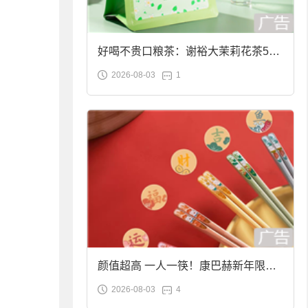
好喝不贵口粮茶：谢裕大茉莉花茶50g
2026-08-03
1
袋装9.9元到手
颜值超高 一人一筷！康巴赫新年限定
2026-08-03
4
合金筷子大促：19.9元