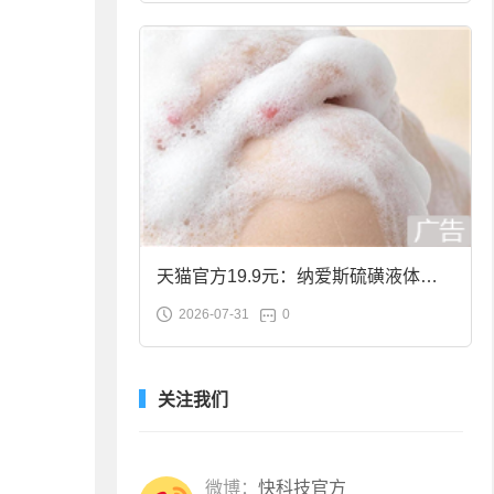
天猫官方19.9元：纳爱斯硫磺液体香
2026-07-31
0
皂2斤大促
关注我们
微博：
快科技官方