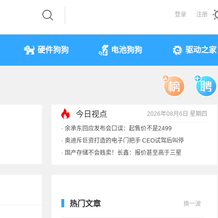
登录
注册
硬件狗狗
电池狗狗
驱动之家
今日视点
2026年08月6日 星期四
·
余承东回应发布会口误：起售价不是2499
·
奥迪斥巨资打造的电子门把手 CEO试驾后叫停
·
国产存储不会贱卖！长鑫：报价甚至高于三星
·
提前还车贷要向银行缴4万违约金？法院判了
热门文章
换一波