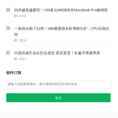
内存越贵越要扔！100多台48GB内存MacBook Pro被销毁
8
4036
一条指令跑了62秒！x86最慢指令耻辱榜出炉：CPU当场自
9
闭
3920
中国存储不会比巨头便宜 甚至更贵！长鑫不惯着苹果
10
3901
邮件订阅