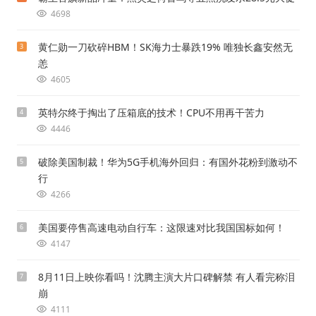
4698
黄仁勋一刀砍碎HBM！SK海力士暴跌19% 唯独长鑫安然无
3
恙
4605
英特尔终于掏出了压箱底的技术！CPU不用再干苦力
4
4446
破除美国制裁！华为5G手机海外回归：有国外花粉到激动不
5
行
4266
美国要停售高速电动自行车：这限速对比我国国标如何！
6
4147
8月11日上映你看吗！沈腾主演大片口碑解禁 有人看完称泪
7
崩
4111