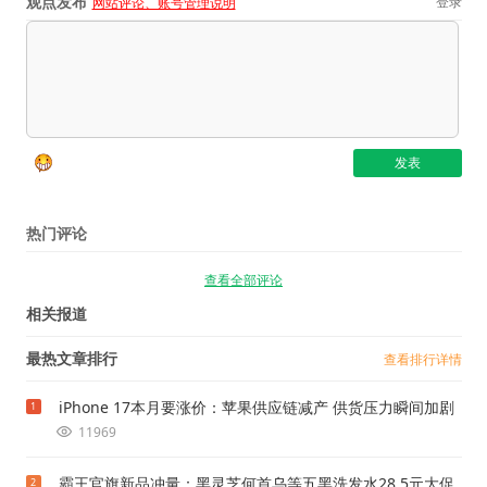
观点发布
登录
网站评论、账号管理说明
热门评论
查看全部评论
相关报道
最热文章排行
查看排行详情
iPhone 17本月要涨价：苹果供应链减产 供货压力瞬间加剧
1
11969
霸王官旗新品冲量：黑灵芝何首乌等五黑洗发水28.5元大促
2