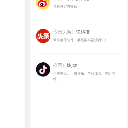
快科技官方微博
今日头条：
快科技
带来硬件软件、手机数码最快资讯！
抖音：
kkjcn
科技快讯、手机开箱、产品体验、应用推
荐...