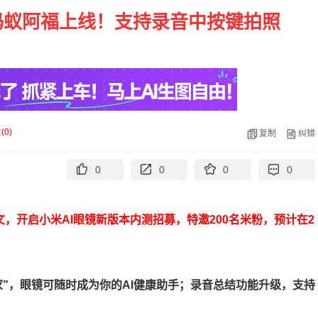
蚂蚁阿福上线！支持录音中按键拍照
论
(
0
)
复制
纠错
0
0
0
0
，开启小米AI眼镜新版本内测招募，特邀200名米粉，预计在2
”，眼镜可随时成为你的AI健康助手；录音总结功能升级，支持