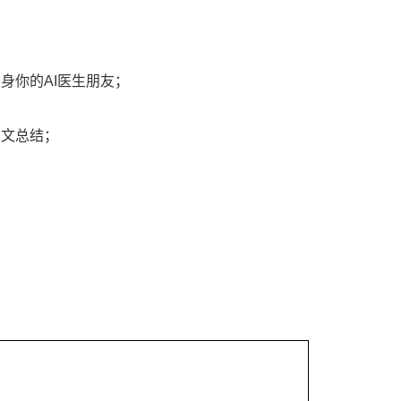
身你的AI医生朋友；
图文总结；
；