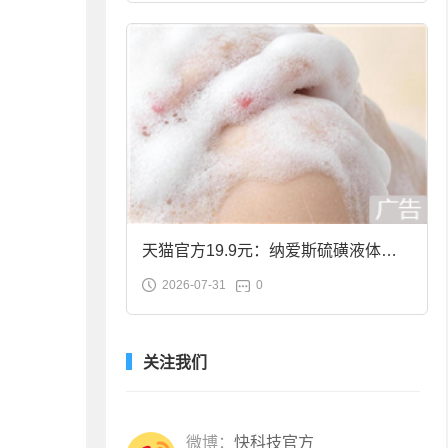
天猫官方19.9元：纳爱斯硫磺液体香
2026-07-31
0
皂2斤大促
关注我们
微博：
快科技官方