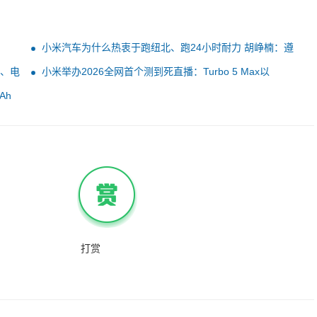
小米汽车为什么热衷于跑纽北、跑24小时耐力 胡峥楠：遵
循汽车行业一百多年来一贯的经验
车、电
小米举办2026全网首个测到死直播：Turbo 5 Max以
9000mAh硬刚10000mAh
Ah
打赏