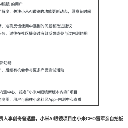
责人李创奇曾透露，小米AI眼镜项目由小米CEO雷军亲自拍板