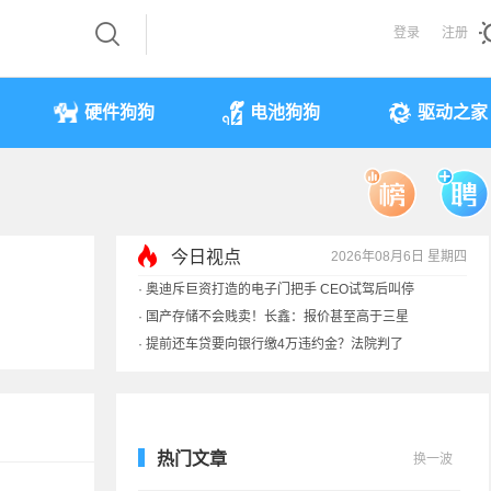
登录
注册
硬件狗狗
电池狗狗
驱动之家
今日视点
2026年08月6日 星期四
·
奥迪斥巨资打造的电子门把手 CEO试驾后叫停
·
国产存储不会贱卖！长鑫：报价甚至高于三星
·
提前还车贷要向银行缴4万违约金？法院判了
·
余承东回应发布会口误：起售价不是2499
热门文章
换一波