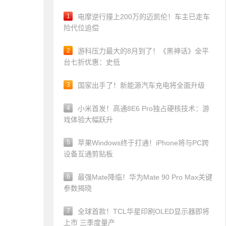
1
电摩逆行撞上200万的迈凯伦！车主已走车
险代位追偿
2
游科压力最大的8月到了！《黑神话》全平
台七折优惠：史低
3
国家出手了！新能源汽车充电将全面升级
4
小米首发！高通8E6 Pro独占硬核技术：游
戏体验大幅跃升
5
苹果Windows终于打通！iPhone将与PC跨
设备互通剪贴板
6
最强Mate降临！华为Mate 90 Pro Max关键
参数揭晓
7
全球首款！TCL华星印刷OLED显示器即将
上市 三季度量产