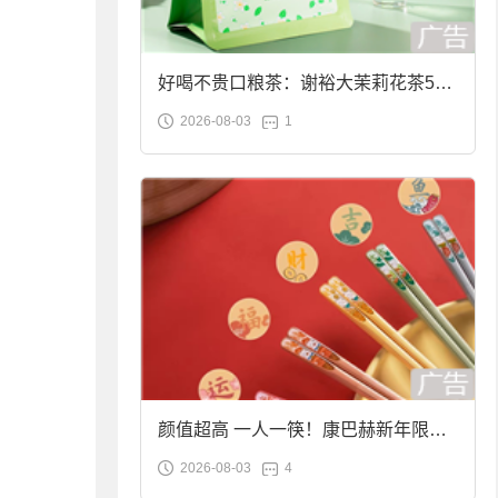
好喝不贵口粮茶：谢裕大茉莉花茶50g
2026-08-03
1
袋装9.9元到手
颜值超高 一人一筷！康巴赫新年限定
2026-08-03
4
合金筷子大促：19.9元