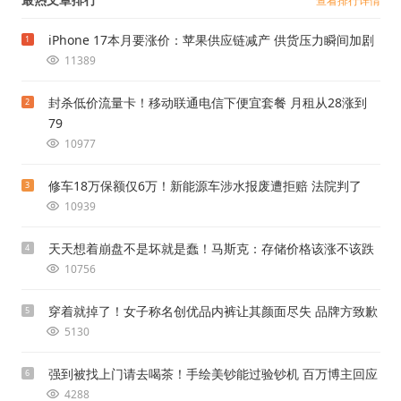
查看排行详情
iPhone 17本月要涨价：苹果供应链减产 供货压力瞬间加剧
1
11389
封杀低价流量卡！移动联通电信下便宜套餐 月租从28涨到
2
79
10977
修车18万保额仅6万！新能源车涉水报废遭拒赔 法院判了
3
10939
天天想着崩盘不是坏就是蠢！马斯克：存储价格该涨不该跌
4
10756
穿着就掉了！女子称名创优品内裤让其颜面尽失 品牌方致歉
5
5130
强到被找上门请去喝茶！手绘美钞能过验钞机 百万博主回应
6
4288