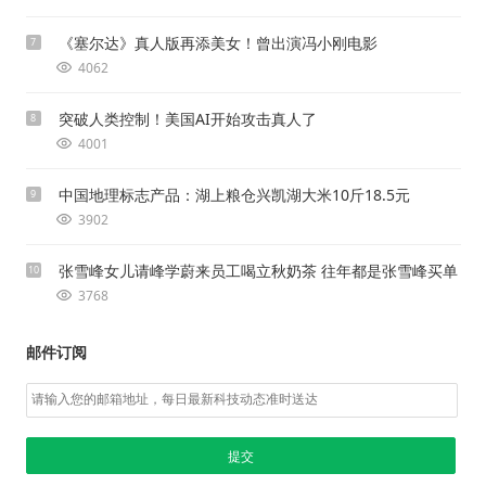
《塞尔达》真人版再添美女！曾出演冯小刚电影
7
4062
突破人类控制！美国AI开始攻击真人了
8
4001
中国地理标志产品：湖上粮仓兴凯湖大米10斤18.5元
9
3902
张雪峰女儿请峰学蔚来员工喝立秋奶茶 往年都是张雪峰买单
10
3768
邮件订阅