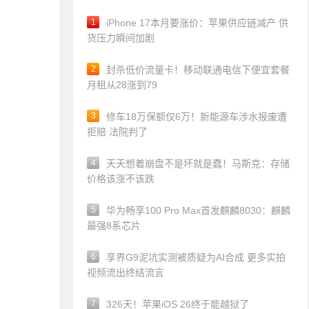
1
iPhone 17本月要涨价：苹果供应链减产 供
货压力瞬间加剧
2
封杀低价流量卡！移动联通电信下便宜套餐
月租从28涨到79
3
修车18万保额仅6万！新能源车涉水报废遭
拒赔 法院判了
4
天天想着崩盘不是坏就是蠢！马斯克：存储
价格该涨不该跌
5
华为畅享100 Pro Max首发麒麟8030：麒麟
最强8系芯片
6
享界G9泥坑实测被质疑为AI合成 更多实拍
视频流出终结流言
7
326天！苹果iOS 26终于能越狱了