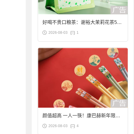
好喝不贵口粮茶：谢裕大茉莉花茶50g
2026-08-03
1
袋装9.9元到手
颜值超高 一人一筷！康巴赫新年限定
2026-08-03
4
合金筷子大促：19.9元