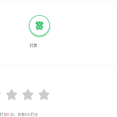
打赏
打分
0
分，共有
0
人打分