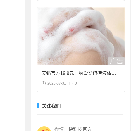
天猫官方19.9元：纳爱斯硫磺液体香
2026-07-31
0
皂2斤大促
关注我们
微博：
快科技官方