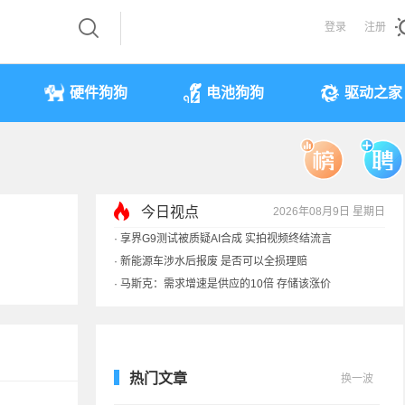
登录
注册
硬件狗狗
电池狗狗
驱动之家
·
享界G9测试被质疑AI合成 实拍视频终结流言
·
新能源车涉水后报废 是否可以全损理赔
今日视点
2026年08月9日 星期日
·
马斯克：需求增速是供应的10倍 存储该涨价
·
iPhone 17本月或调价：苹果供应链减产30%
热门文章
换一波