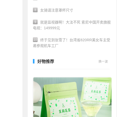
8
女骑请注意罩杯尺寸
9
就是监视器啊！大法不死 索尼中国开卖旗舰
电视：149999元
10
终于见到张雪了！台湾省820RR美女车主受
邀参观机车工厂
好物推荐
换一波