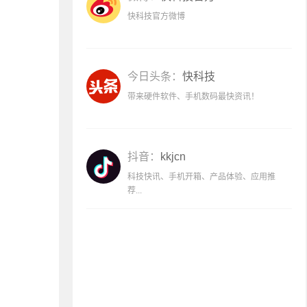
快科技官方微博
今日头条：
快科技
带来硬件软件、手机数码最快资讯！
抖音：
kkjcn
科技快讯、手机开箱、产品体验、应用推
荐...