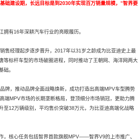
的基础建设期，长远目标是到2030年实现百万销量规模，“智界要
江拥有16年深耕汽车行业的亮眼履历。
销售经理起步逐步晋升，2017年以31岁之龄成为比亚迪史上最
唐等标杆车型的市场破圈进程，同时推动了王朝网、海洋网两大
基础。
势品牌，推动品牌全面战略焕新，成功打造出高端MPV车型腾势
在高端MPV市场的长期垄断格局，登顶细分市场销冠，更助力腾
至12万辆级别，平均售价突破38万元，为比亚迪高端化战略
作，核心任务包括智界首款旗舰MPV——智界V9的上市推广、