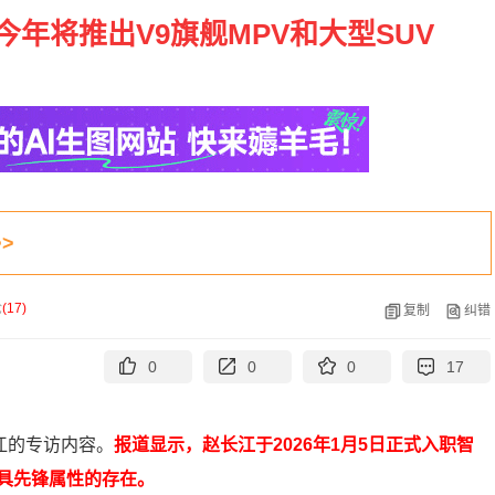
 今年将推出V9旗舰MPV和大型SUV
>
论
(
17
)
复制
纠错
0
0
0
17
江的专访内容。
报道显示，赵长江于2026年1月5日正式入职智
具先锋属性的存在。