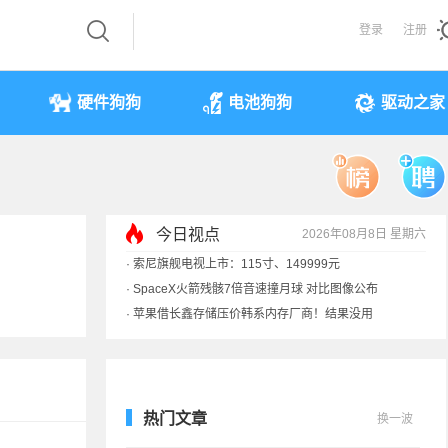
登录
注册
硬件狗狗
电池狗狗
驱动之家
今日视点
2026年08月8日 星期六
·
索尼旗舰电视上市：115寸、149999元
·
SpaceX火箭残骸7倍音速撞月球 对比图像公布
·
苹果借长鑫存储压价韩系内存厂商！结果没用
·
歌手汪峰：公司因AI已从1100人优化到400人
热门文章
换一波