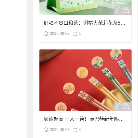
好喝不贵口粮茶：谢裕大茉莉花茶50g
2026-08-03
1
袋装9.9元到手
颜值超高 一人一筷！康巴赫新年限定
2026-08-03
4
合金筷子大促：19.9元