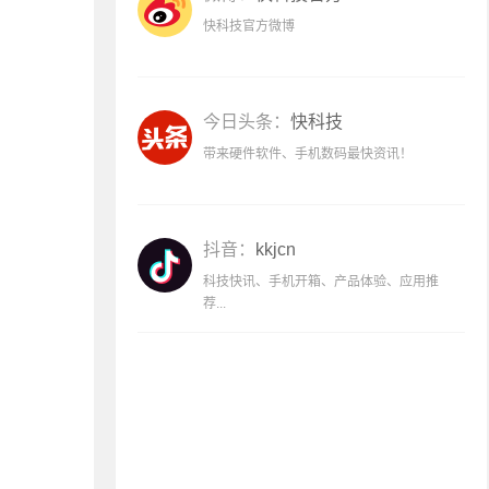
快科技官方微博
今日头条：
快科技
带来硬件软件、手机数码最快资讯！
抖音：
kkjcn
科技快讯、手机开箱、产品体验、应用推
荐...