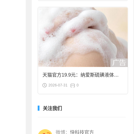
天猫官方19.9元：纳爱斯硫磺液体香
2026-07-31
0
皂2斤大促
关注我们
微博：
快科技官方