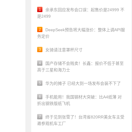
1
余承东回应发布会口误：起售价是24999 不
是2499
2
DeepSeek预告将大幅涨价：整体上调API服
务定价
3
女骑请注意罩杯尺寸
4
国产存储不会贱卖！长鑫：报价不低于甚至
高于三星和海力士
5
华为的摊子 已经大到一场发布会装不下了
6
手机能用！我国钢材大突破：比A4纸薄 对
折出钢铁版纸飞机
7
终于见到张雪了！台湾省820RR美女车主受
邀参观机车工厂