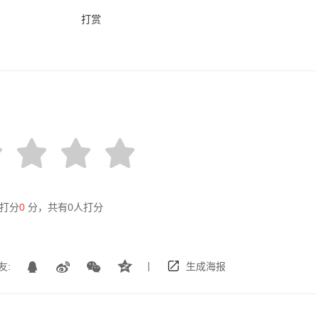
打赏
打分
0
分，共有
0
人打分
|
友:
生成海报