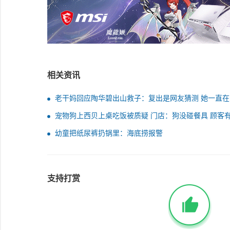
相关资讯
老干妈回应陶华碧出山救子：复出是网友猜测 她一直在
宠物狗上西贝上桌吃饭被质疑 门店：狗没碰餐具 顾客
带狗盆
幼童把纸尿裤扔锅里：海底捞报警
支持打赏