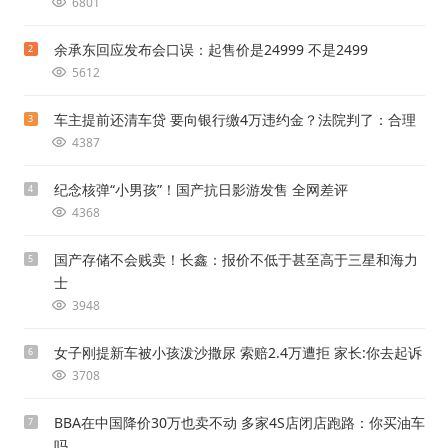
6801
余承东回应发布会口误：起售价是24999 不是2499
2
5612
车主提前还清车贷 要向银行缴4万违约金？法院判了：合理
3
4387
纪念核弹“小男孩”！国产抗日影游发售 全网差评
4
4368
国产存储不会贱卖！长鑫：报价不低于甚至高于三星和海力
5
士
3948
女子刚提新车被小孩泼沙撒尿 索赔2.4万遭拒 家长:你去起诉
6
3708
BBA在中国降价30万也卖不动 多家4S店闭店跑路：你买油车
7
吗