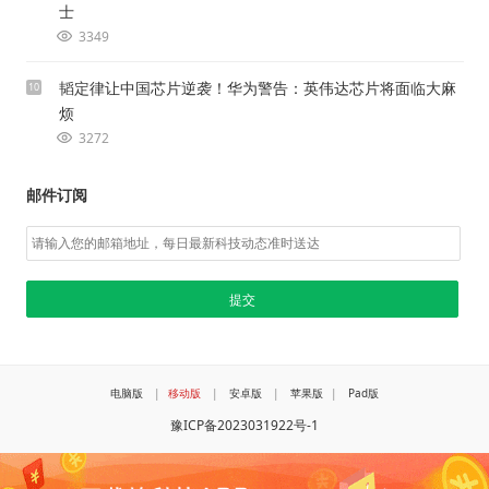
士
3349
韬定律让中国芯片逆袭！华为警告：英伟达芯片将面临大麻
10
烦
3272
邮件订阅
电脑版
|
移动版
|
安卓版
|
苹果版
|
Pad版
豫ICP备2023031922号-1