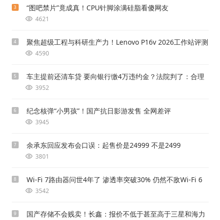
“图吧禁片”竟成真！CPU针脚涂满硅脂看傻网友
3
4621
聚焦超级工程与科研生产力！Lenovo P16v 2026工作站评测
4
4590
车主提前还清车贷 要向银行缴4万违约金？法院判了：合理
5
3952
纪念核弹“小男孩”！国产抗日影游发售 全网差评
6
3945
余承东回应发布会口误：起售价是24999 不是2499
7
3801
Wi-Fi 7路由器问世4年了 渗透率突破30% 仍然不敌Wi-Fi 6
8
3542
国产存储不会贱卖！长鑫：报价不低于甚至高于三星和海力
9