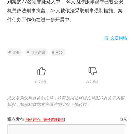
到案的77名犯罪嫌疑人中，34人因涉嫌诈骗罪已被公安
机关依法刑事拘留，43人被依法采取刑事强制措施。案
件侦办工作仍在进一步开展中。
文章纠错
#
诈骗
#
电信诈骗
#
App
好文点赞
水文反对
此文章为快科技原创文章，快科技网站保留文章图片及文字内容
版权，如需转载此文章请注明出处：快科技
观点发布
登录
网站评论、账号管理说明