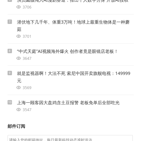
3706
潜伏地下几千年、体重3万吨！地球上最重生物体是一种蘑
7
菇
3701
“中式天庭”AI视频海外爆火 创作者竟是眼镜店老板！
8
3647
就是监视器啊！大法不死 索尼中国开卖旗舰电视：149999
9
元
3569
上海一顾客因大盘鸡含土豆报警 老板免单后全部吃光
10
3547
邮件订阅