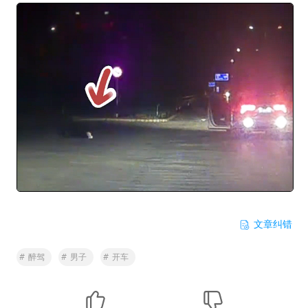
文章纠错
#
醉驾
#
男子
#
开车