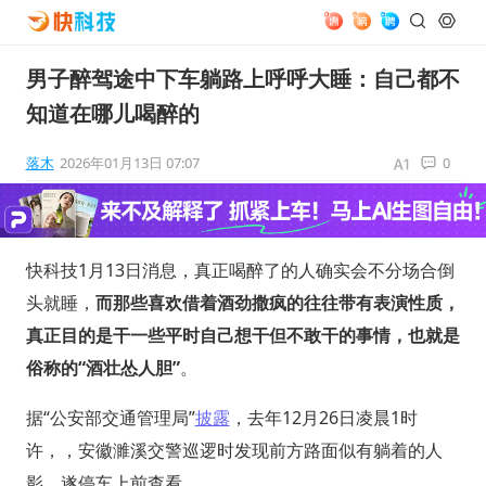
男子醉驾途中下车躺路上呼呼大睡：自己都不
知道在哪儿喝醉的
落木
2026年01月13日 07:07
0
快科技1月13日消息，真正喝醉了的人确实会不分场合倒
头就睡，
而那些喜欢借着酒劲撒疯的往往带有表演性质，
真正目的是干一些平时自己想干但不敢干的事情，也就是
俗称的“酒壮怂人胆”
。
据“公安部交通管理局”
披露
，去年12月26日凌晨1时
许，，安徽濉溪交警巡逻时发现前方路面似有躺着的人
影，遂停车上前查看。