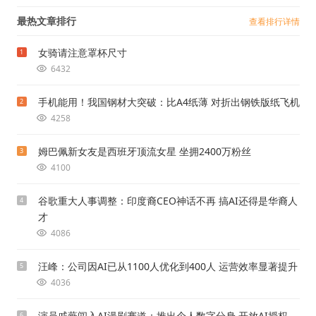
最热文章排行
查看排行详情
女骑请注意罩杯尺寸
1
6432
手机能用！我国钢材大突破：比A4纸薄 对折出钢铁版纸飞机
2
4258
姆巴佩新女友是西班牙顶流女星 坐拥2400万粉丝
3
4100
谷歌重大人事调整：印度裔CEO神话不再 搞AI还得是华裔人
4
才
4086
汪峰：公司因AI已从1100人优化到400人 运营效率显著提升
5
4036
演员戚薇闯入AI漫剧赛道：推出个人数字分身 开放AI授权
6