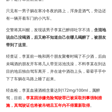
只见有一男子躺在寒冷冬夜的路上，浑身是酒气，旁边还
有一辆开着车门的小汽车。
交警将其叫醒，发现该男子李某已醉得吐字不清，
含混地
说自己没喝酒，后又称不知道自己在哪儿喝醉了，被朋友
带到了这里
。
经查证，李某前一晚和两个朋友聚餐时喝了不少酒，后由
未喝酒的朋友开车将几人带至浴池洗澡，不料李某在到达
目的地后独自驾车离开，并在途中酒劲上头，晕晕乎乎中
下了车躺在马路上睡了起来。
经血检，李某血液酒精含量达到172mg/100ml，属醉
驾，目前，
李某因涉嫌危险驾驶罪已被采取刑事强制措
施，其驾驶证也将被吊销且五年内不得重新取得
。