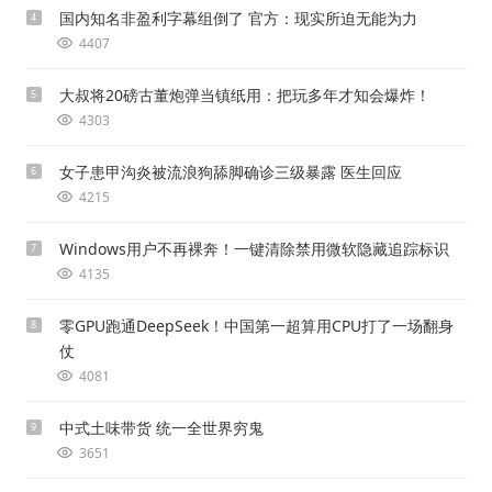
国内知名非盈利字幕组倒了 官方：现实所迫无能为力
4
4407
大叔将20磅古董炮弹当镇纸用：把玩多年才知会爆炸！
5
4303
女子患甲沟炎被流浪狗舔脚确诊三级暴露 医生回应
6
4215
Windows用户不再裸奔！一键清除禁用微软隐藏追踪标识
7
4135
零GPU跑通DeepSeek！中国第一超算用CPU打了一场翻身
8
仗
4081
中式土味带货 统一全世界穷鬼
9
3651