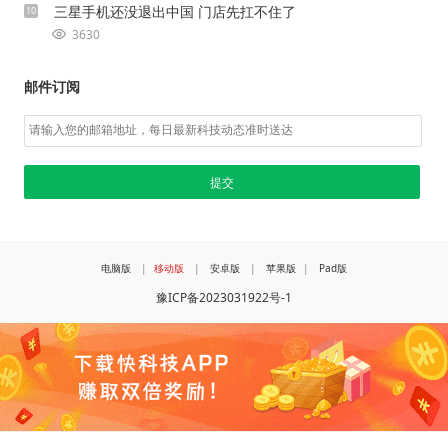
三星手机还没退出中国 门店先扛不住了
10
3630
邮件订阅
电脑版
|
移动版
|
安卓版
|
苹果版
|
Pad版
豫ICP备2023031922号-1