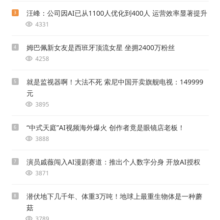
汪峰：公司因AI已从1100人优化到400人 运营效率显著提升
3
4331
姆巴佩新女友是西班牙顶流女星 坐拥2400万粉丝
4
4258
就是监视器啊！大法不死 索尼中国开卖旗舰电视：149999
5
元
3895
“中式天庭”AI视频海外爆火 创作者竟是眼镜店老板！
6
3888
演员戚薇闯入AI漫剧赛道：推出个人数字分身 开放AI授权
7
3871
潜伏地下几千年、体重3万吨！地球上最重生物体是一种蘑
8
菇
3789