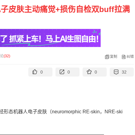
子皮肤主动痛觉+损伤自检双buff拉满
论
(
32
)
复制
纠错
0
0
0
32
电子皮肤（neuromorphic RE-skin，NRE-ski