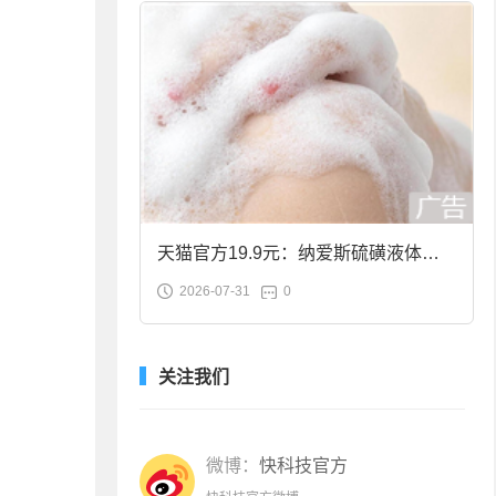
天猫官方19.9元：纳爱斯硫磺液体香
2026-07-31
0
皂2斤大促
关注我们
微博：
快科技官方