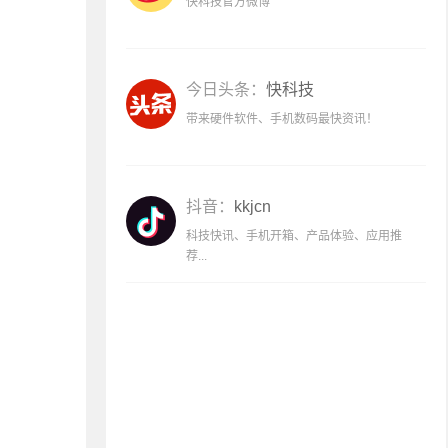
快科技官方微博
今日头条：
快科技
带来硬件软件、手机数码最快资讯！
抖音：
kkjcn
科技快讯、手机开箱、产品体验、应用推
荐...