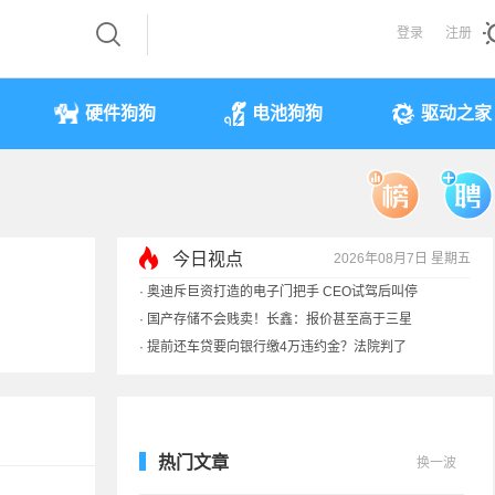
登录
注册
硬件狗狗
电池狗狗
驱动之家
今日视点
2026年08月7日 星期五
·
奥迪斥巨资打造的电子门把手 CEO试驾后叫停
·
国产存储不会贱卖！长鑫：报价甚至高于三星
·
提前还车贷要向银行缴4万违约金？法院判了
·
余承东回应发布会口误：起售价不是2499
热门文章
换一波