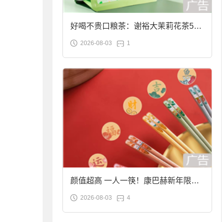
好喝不贵口粮茶：谢裕大茉莉花茶50g
2026-08-03
1
袋装9.9元到手
颜值超高 一人一筷！康巴赫新年限定
2026-08-03
4
合金筷子大促：19.9元