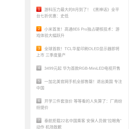
1
游科压力最大的8月到了！《黑神话》全平
台七折优惠：史低
2
小米首发！高通8E6 Pro独占硬核技术：游
戏体验大幅跃升
3
全球首款！TCL华星印刷OLED显示器即将
上市 三季度量产
4
3499元起 华为首款RGB-MiniLED电视开售
5
一加北美官网手机全部售罄！退出美国 专注
中国
6
开学三件套涨价 等等看的人失算了：厂商纷
纷提价
7
泰航拒载22名中国乘客 安保人员做“拉眼角”
动作 机场致歉