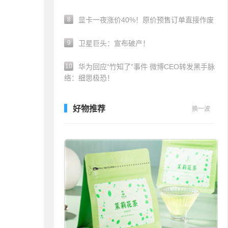
8
显卡一夜涨价40%！原价预售订单直接作废
9
卫星巨头：宣布破产！
10
华为回应“竹知了”事件 微博CEO转发黑手脉
络：细思极恐！
好物推荐
换一波