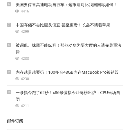
美国要停售高速电动自行车：这限速对比我国国标如何！
6
4416
中国存储不会比巨头便宜 甚至更贵！长鑫不惯着苹果
7
4299
被调侃、抹黑不能纵容！那些劝华为要大度的人请先尊重法
8
律
4233
内存越贵越要扔！100多台48GB内存MacBook Pro被销毁
9
4230
一条指令跑了62秒！x86最慢指令耻辱榜出炉：CPU当场自
10
闭
4211
邮件订阅