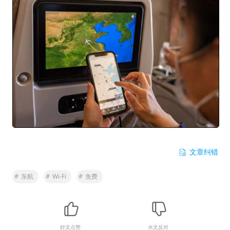
文章纠错
#
东航
#
Wi-Fi
#
免费
好文点赞
水文反对