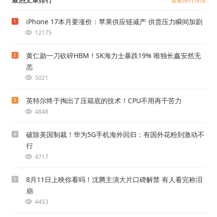
查看排行详情
iPhone 17本月要涨价：苹果供应链减产 供货压力瞬间加剧
1
12175
黄仁勋一刀砍碎HBM！SK海力士暴跌19% 唯独长鑫安然无
2
恙
5021
英特尔终于掏出了压箱底的技术！CPU不用再干苦力
3
4848
破除美国制裁！华为5G手机海外回归：有国外花粉到激动不
4
行
4717
8月11日上映你看吗！沈腾主演大片口碑解禁 有人看完称泪
5
崩
4453