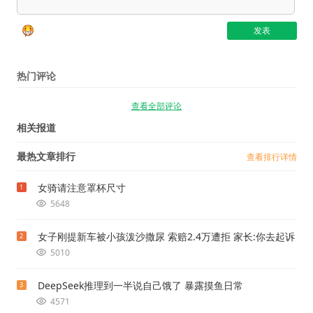
热门评论
查看全部评论
相关报道
最热文章排行
查看排行详情
女骑请注意罩杯尺寸
1
5648
女子刚提新车被小孩泼沙撒尿 索赔2.4万遭拒 家长:你去起诉
2
5010
DeepSeek推理到一半说自己饿了 暴露摸鱼日常
3
4571