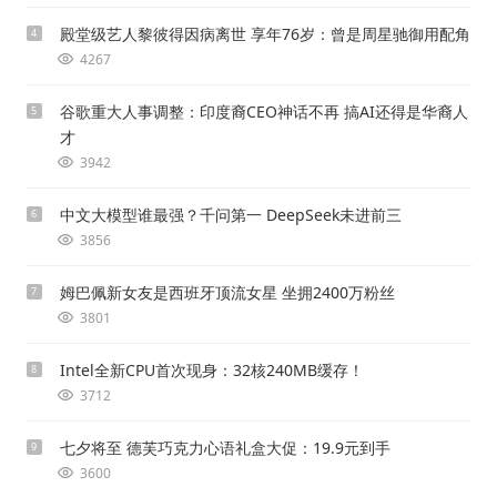
殿堂级艺人黎彼得因病离世 享年76岁：曾是周星驰御用配角
4
4267
谷歌重大人事调整：印度裔CEO神话不再 搞AI还得是华裔人
5
才
3942
中文大模型谁最强？千问第一 DeepSeek未进前三
6
3856
姆巴佩新女友是西班牙顶流女星 坐拥2400万粉丝
7
3801
Intel全新CPU首次现身：32核240MB缓存！
8
3712
七夕将至 德芙巧克力心语礼盒大促：19.9元到手
9
3600