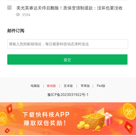
美光英睿达关停后翻脸！质保变强制退款：没坏也要没收
10
3594
邮件订阅
电脑版
|
移动版
|
安卓版
|
苹果版
|
Pad版
豫ICP备2023031922号-1