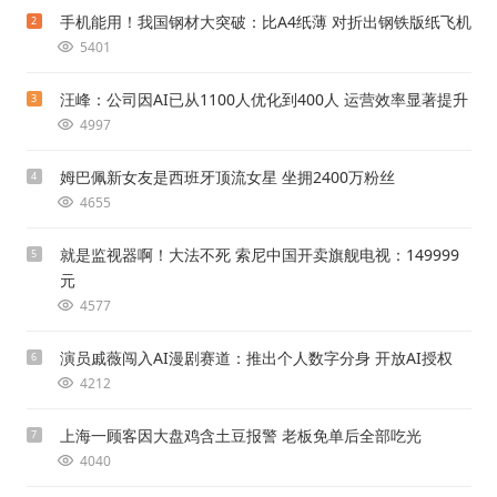
手机能用！我国钢材大突破：比A4纸薄 对折出钢铁版纸飞机
2
5401
汪峰：公司因AI已从1100人优化到400人 运营效率显著提升
3
4997
姆巴佩新女友是西班牙顶流女星 坐拥2400万粉丝
4
4655
就是监视器啊！大法不死 索尼中国开卖旗舰电视：149999
5
元
4577
演员戚薇闯入AI漫剧赛道：推出个人数字分身 开放AI授权
6
4212
上海一顾客因大盘鸡含土豆报警 老板免单后全部吃光
7
4040