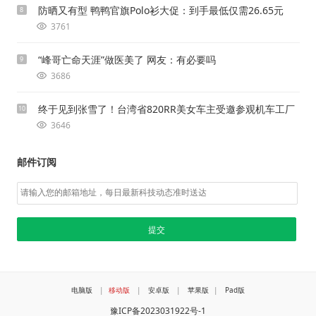
防晒又有型 鸭鸭官旗Polo衫大促：到手最低仅需26.65元
8
3761
“峰哥亡命天涯”做医美了 网友：有必要吗
9
3686
终于见到张雪了！台湾省820RR美女车主受邀参观机车工厂
10
3646
邮件订阅
电脑版
|
移动版
|
安卓版
|
苹果版
|
Pad版
豫ICP备2023031922号-1