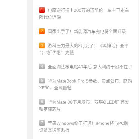
1
电摩逆行撞上200万的迈凯伦！车主已走车
险代位追偿
2
国家出手了！新能源汽车充电将全面升级
3
游科压力最大的8月到了！《黑神话》全平
台七折优惠：史低
4
全面淘汰核电站40年后 意大利终于忍不住了
5
华为MateBook Pro S参数、卖点公布：麒麟
XE90、全球最轻
6
华为Mate 90下月发布！双层OLED屏 首发
韬定律芯片
7
苹果Windows终于打通！iPhone将与PC跨
设备互通剪贴板