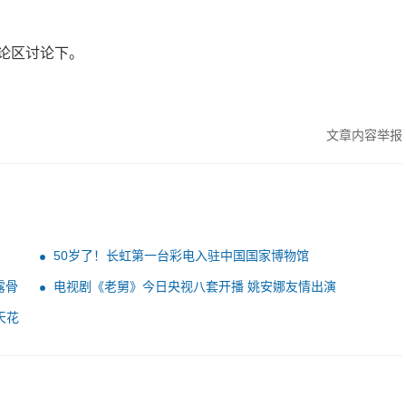
论区讨论下。
文章内容举报
50岁了！长虹第一台彩电入驻中国国家博物馆
露骨
电视剧《老舅》今日央视八套开播 姚安娜友情出演
天花