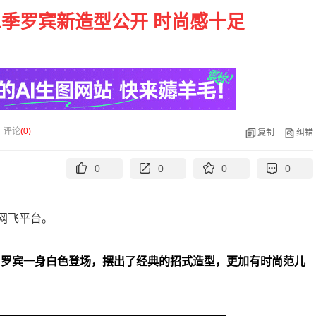
季罗宾新造型公开 时尚感十足
评论
(
0
)
复制
纠错
0
0
0
0
线网飞平台。
，罗宾一身白色登场，摆出了经典的招式造型，更加有时尚范儿