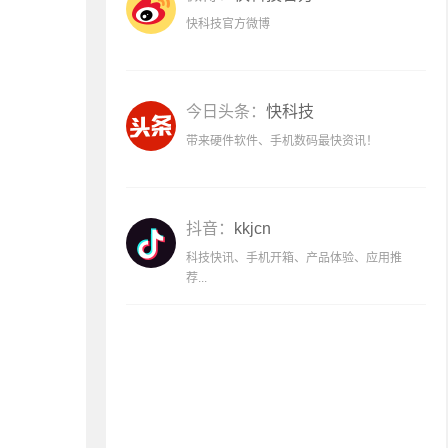
快科技官方微博
今日头条：
快科技
带来硬件软件、手机数码最快资讯！
抖音：
kkjcn
科技快讯、手机开箱、产品体验、应用推
荐...