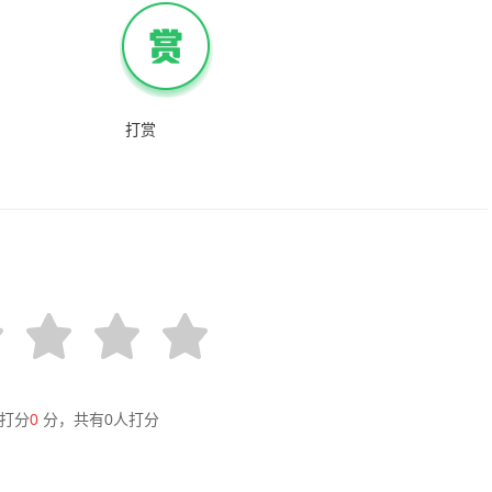
打赏
打分
0
分，共有
0
人打分