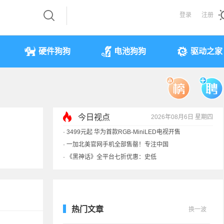
登录
注册
硬件狗狗
电池狗狗
驱动之家
今日视点
2026年08月6日 星期四
·
3499元起 华为首款RGB-MiniLED电视开售
·
一加北美官网手机全部售罄！专注中国
·
《黑神话》全平台七折优惠：史低
·
显卡一夜涨价40%！原价预售订单直接作废
热门文章
换一波