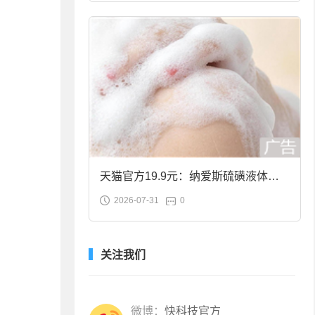
天猫官方19.9元：纳爱斯硫磺液体香
2026-07-31
0
皂2斤大促
关注我们
微博：
快科技官方