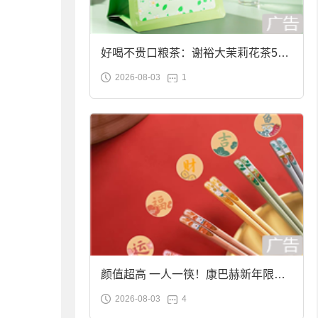
好喝不贵口粮茶：谢裕大茉莉花茶50g
2026-08-03
1
袋装9.9元到手
颜值超高 一人一筷！康巴赫新年限定
2026-08-03
4
合金筷子大促：19.9元