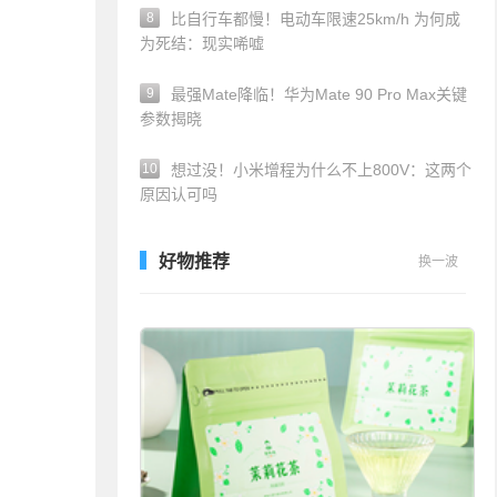
8
比自行车都慢！电动车限速25km/h 为何成
为死结：现实唏嘘
9
最强Mate降临！华为Mate 90 Pro Max关键
参数揭晓
10
想过没！小米增程为什么不上800V：这两个
原因认可吗
好物推荐
换一波