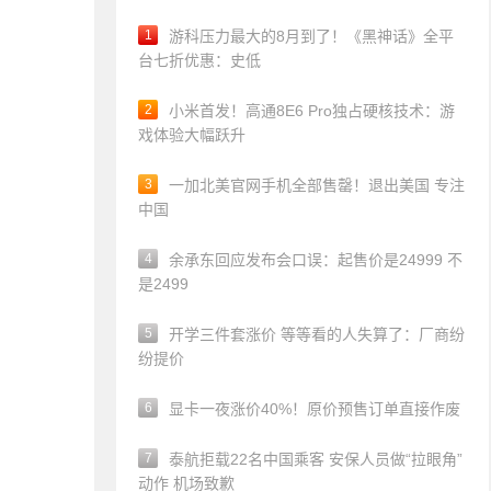
1
游科压力最大的8月到了！《黑神话》全平
台七折优惠：史低
2
小米首发！高通8E6 Pro独占硬核技术：游
戏体验大幅跃升
3
一加北美官网手机全部售罄！退出美国 专注
中国
4
余承东回应发布会口误：起售价是24999 不
是2499
5
开学三件套涨价 等等看的人失算了：厂商纷
纷提价
6
显卡一夜涨价40%！原价预售订单直接作废
7
泰航拒载22名中国乘客 安保人员做“拉眼角”
动作 机场致歉