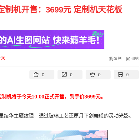
华定制机开售：3699元 定制机天花板
论
(
0
)
复制
纠错
0
0
0
0
定制机将于今天10:00正式开售，到手价3699元。
神里绫华主题纹理，通过玻璃工艺还原月下剑舞般的灵动光影。