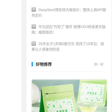
8
DeepSeek预告将大幅涨价：整体上调API服
务定价
9
华为回应“竹知了”事件 微博CEO转发黑手脉
络：细思极恐！
10
35岁女子1天喝5瓶可乐 坚持了15年后：结
果让人很害怕的说
好物推荐
换一波