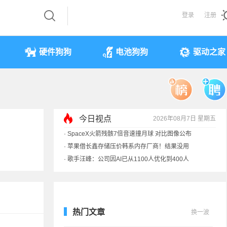
登录
注册
硬件狗狗
电池狗狗
驱动之家
今日视点
2026年08月7日 星期五
·
SpaceX火箭残骸7倍音速撞月球 对比图像公布
·
苹果借长鑫存储压价韩系内存厂商！结果没用
·
歌手汪峰：公司因AI已从1100人优化到400人
·
索尼旗舰电视上市：115寸、149999元
热门文章
换一波