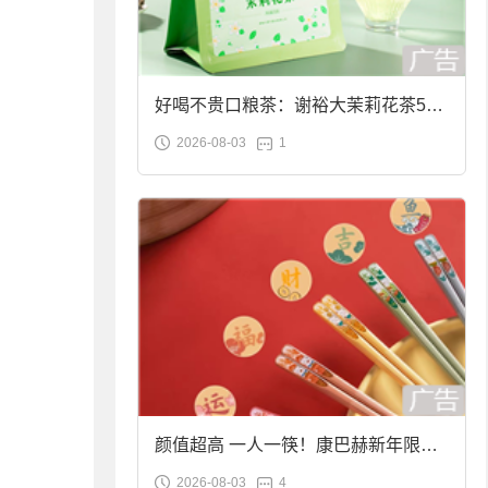
好喝不贵口粮茶：谢裕大茉莉花茶50g
2026-08-03
1
袋装9.9元到手
颜值超高 一人一筷！康巴赫新年限定
2026-08-03
4