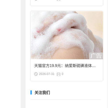
合金筷子大促：19.9元
天猫官方19.9元：纳爱斯硫磺液体香
2026-07-31
0
皂2斤大促
关注我们