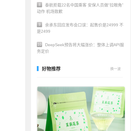
8
泰航拒载22名中国乘客 安保人员做“拉眼角”
动作 机场致歉
9
余承东回应发布会口误：起售价是24999 不
是2499
10
DeepSeek预告将大幅涨价：整体上调API服
务定价
好物推荐
换一波