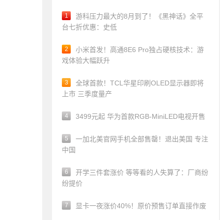
1
游科压力最大的8月到了！《黑神话》全平
台七折优惠：史低
2
小米首发！高通8E6 Pro独占硬核技术：游
戏体验大幅跃升
3
全球首款！TCL华星印刷OLED显示器即将
上市 三季度量产
4
3499元起 华为首款RGB-MiniLED电视开售
5
一加北美官网手机全部售罄！退出美国 专注
中国
6
开学三件套涨价 等等看的人失算了：厂商纷
纷提价
7
显卡一夜涨价40%！原价预售订单直接作废