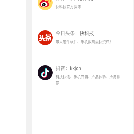
快科技官方微博
今日头条：
快科技
带来硬件软件、手机数码最快资讯！
抖音：
kkjcn
科技快讯、手机开箱、产品体验、应用推
荐...