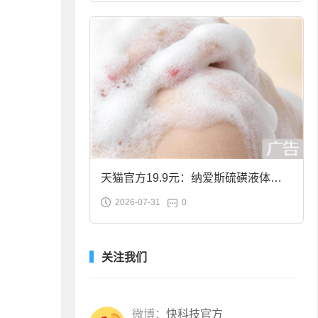
天猫官方19.9元：纳爱斯硫磺液体香
2026-07-31
0
皂2斤大促
关注我们
微博：
快科技官方