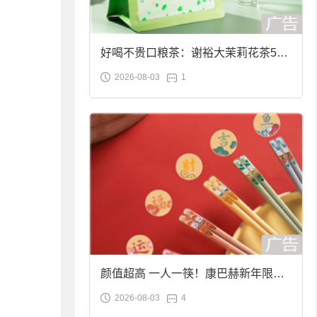
好喝不贵口粮茶：谢裕大茉莉花茶50g
2026-08-03
1
袋装9.9元到手
颜值超高 一人一筷！康巴赫新年限定
2026-08-03
4
合金筷子大促：19.9元