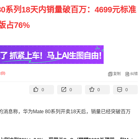
 80系列18天内销量破百万：4699元标准
版占76%
论
(
0
)
复制
纠错
0
0
0
0
的消息称，华为Mate 80系列开卖18天后，销量已经突破百万