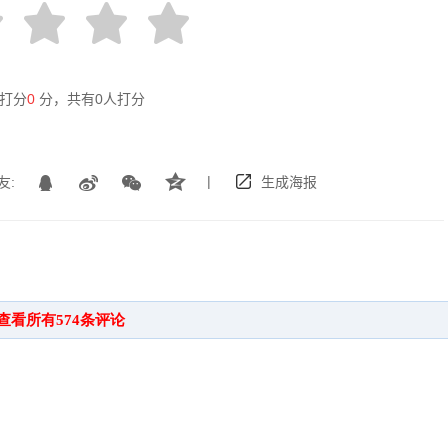
打分
0
分，共有
0
人打分
|
友:
生成海报