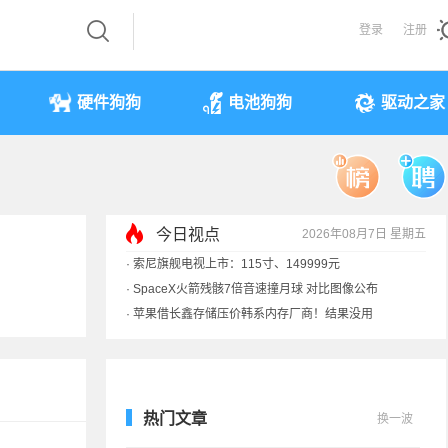
登录
注册
硬件狗狗
电池狗狗
驱动之家
今日视点
2026年08月7日 星期五
·
索尼旗舰电视上市：115寸、149999元
·
SpaceX火箭残骸7倍音速撞月球 对比图像公布
·
苹果借长鑫存储压价韩系内存厂商！结果没用
·
歌手汪峰：公司因AI已从1100人优化到400人
热门文章
换一波