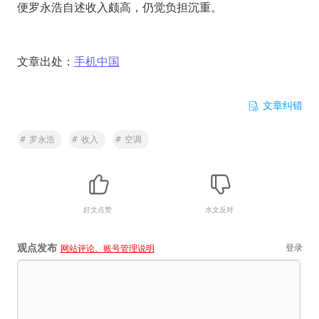
便罗永浩自述收入颇高，仍觉负担沉重。
文章出处：
手机中国
文章纠错
#
罗永浩
#
收入
#
空调
好文点赞
水文反对
观点发布
登录
网站评论、账号管理说明