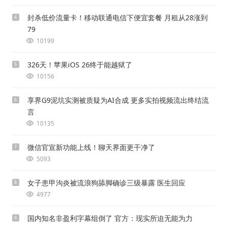
封杀低价流量卡！移动联通电信下便宜套餐 月租从28涨到
4
79
10199
326天！苹果iOS 26终于能越狱了
5
10156
享界G9泥坑实测被质疑为AI合成 更多实拍视频流出终结流
6
言
10135
微信官宣新功能上线！聊天界面更干净了
7
5093
女子患甲沟炎被流浪狗舔脚确诊三级暴露 医生回应
8
4977
国内知名非盈利字幕组倒了 官方：现实所迫无能为力
9