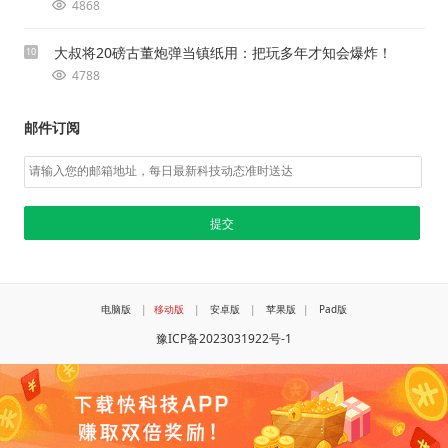
4868
大叔将20磅古董炮弹当镇纸用：把玩多年才知会爆炸！
10
4788
邮件订阅
电脑版
|
移动版
|
安卓版
|
苹果版
|
Pad版
豫ICP备2023031922号-1