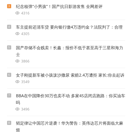
纪念核弹“小男孩”！国产抗日影游发售 全网差评
3
4316
车主提前还清车贷 要向银行缴4万违约金？法院判了：合理
4
4305
国产存储不会贱卖！长鑫：报价不低于甚至高于三星和海力
5
士
3866
女子刚提新车被小孩泼沙撒尿 索赔2.4万遭拒 家长:你去起诉
6
3549
BBA在中国降价30万也卖不动 多家4S店闭店跑路：你买油车
7
吗
3496
韬定律让中国芯片逆袭！华为警告：英伟达芯片将面临大麻
8
烦