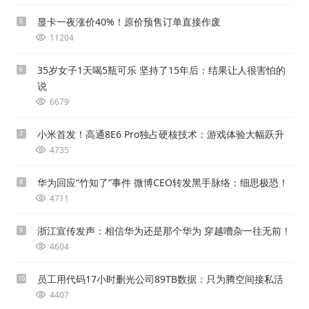
显卡一夜涨价40%！原价预售订单直接作废
5
11204
35岁女子1天喝5瓶可乐 坚持了15年后：结果让人很害怕的
6
说
6679
小米首发！高通8E6 Pro独占硬核技术：游戏体验大幅跃升
7
4735
华为回应“竹知了”事件 微博CEO转发黑手脉络：细思极恐！
8
4711
浙江宣传发声：相信华为还是那个华为 穿越嘈杂一往无前！
9
4604
员工用代码17小时删光公司89TB数据：只为腾空间接私活
10
4407