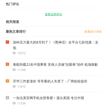
热门评论
查看全部评论
相关报道
最热文章排行
查看排行详情
游科压力最大的8月到了！《黑神话》全平台七折优惠：史
1
低
13572
泰航拒载22名中国乘客 安保人员做“拉眼角”动作 机场致歉
2
11768
开学三件套涨价 等等看的人失算了：厂商纷纷提价
3
11610
一加北美官网手机全部售罄！退出美国 专注中国
4
11334