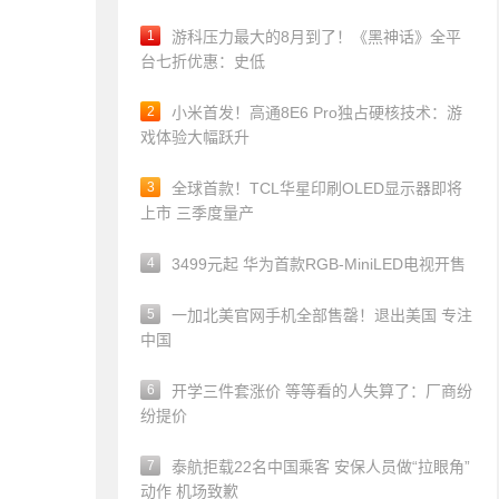
1
游科压力最大的8月到了！《黑神话》全平
台七折优惠：史低
2
小米首发！高通8E6 Pro独占硬核技术：游
戏体验大幅跃升
3
全球首款！TCL华星印刷OLED显示器即将
上市 三季度量产
4
3499元起 华为首款RGB-MiniLED电视开售
5
一加北美官网手机全部售罄！退出美国 专注
中国
6
开学三件套涨价 等等看的人失算了：厂商纷
纷提价
7
泰航拒载22名中国乘客 安保人员做“拉眼角”
动作 机场致歉