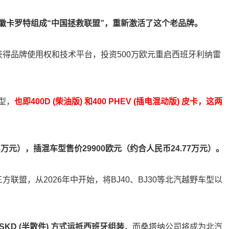
徽卡罗特组成“中国拯救联盟”，重新激活了这个老品牌。
得品牌使用权和技术平台，投资500万欧元重启西班牙利纳雷
型，
也即400D (柴油版) 和400 PHEV (插电混动版) 皮卡，这两
3万元），插混车型售价29900欧元（约合人民币24.77万元）。
联盟，从2026年中开始，将BJ40、BJ30等北汽越野车型以
KD (半散件) 方式运抵西班牙组装
，而桑塔纳公司将成为北汽