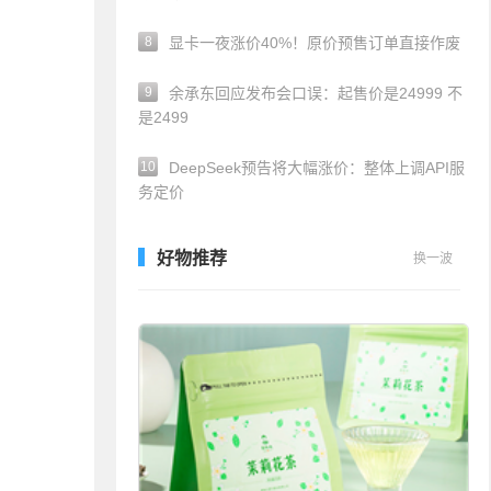
8
显卡一夜涨价40%！原价预售订单直接作废
9
余承东回应发布会口误：起售价是24999 不
是2499
10
DeepSeek预告将大幅涨价：整体上调API服
务定价
好物推荐
换一波