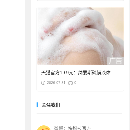
天猫官方19.9元：纳爱斯硫磺液体香
2026-07-31
0
皂2斤大促
关注我们
微博：
快科技官方