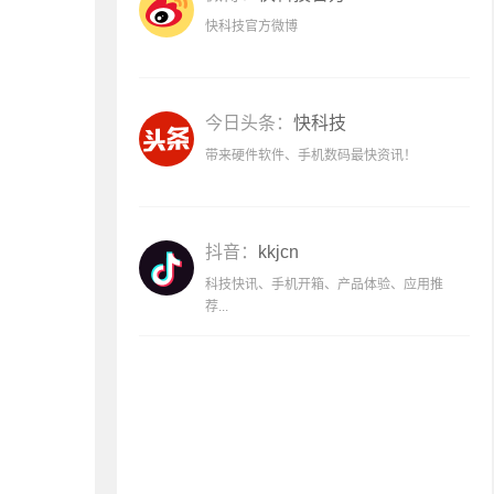
快科技官方微博
今日头条：
快科技
带来硬件软件、手机数码最快资讯！
抖音：
kkjcn
科技快讯、手机开箱、产品体验、应用推
荐...