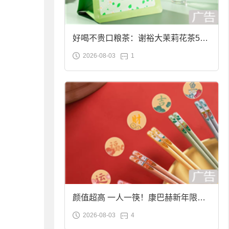
好喝不贵口粮茶：谢裕大茉莉花茶50g
2026-08-03
1
袋装9.9元到手
颜值超高 一人一筷！康巴赫新年限定
2026-08-03
4
合金筷子大促：19.9元