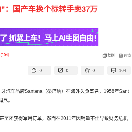
”：国产车换个标转手卖37万
论
(
104
)
复制
纠错
0
0
0
104
牙汽车品牌Santana（桑塔纳）在海外久负盛名，1958年Sant
吉姆尼。
甚至还获得军用订单，然而在2011年因销量不佳导致财务危机