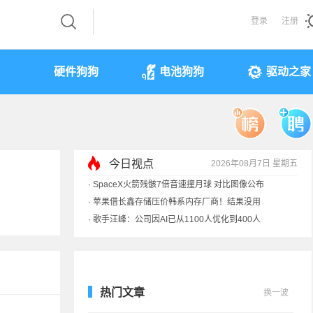
登录
注册
硬件狗狗
电池狗狗
驱动之家
今日视点
2026年08月7日 星期五
·
SpaceX火箭残骸7倍音速撞月球 对比图像公布
·
苹果借长鑫存储压价韩系内存厂商！结果没用
·
歌手汪峰：公司因AI已从1100人优化到400人
·
索尼旗舰电视上市：115寸、149999元
热门文章
换一波