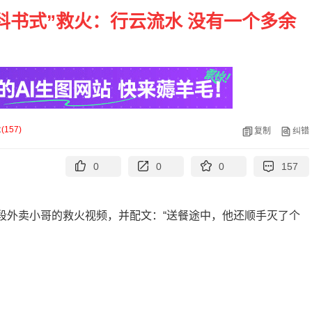
科书式”救火：行云流水 没有一个多余
论
(
157
)
复制
纠错
0
0
0
157
了一段外卖小哥的救火视频，并配文：“送餐途中，他还顺手灭了个