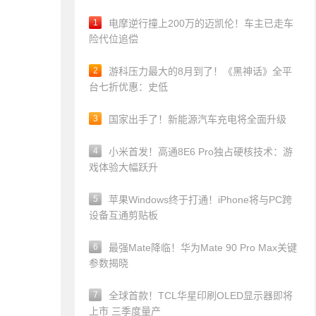
1
电摩逆行撞上200万的迈凯伦！车主已走车
险代位追偿
2
游科压力最大的8月到了！《黑神话》全平
台七折优惠：史低
3
国家出手了！新能源汽车充电将全面升级
4
小米首发！高通8E6 Pro独占硬核技术：游
戏体验大幅跃升
5
苹果Windows终于打通！iPhone将与PC跨
设备互通剪贴板
6
最强Mate降临！华为Mate 90 Pro Max关键
参数揭晓
7
全球首款！TCL华星印刷OLED显示器即将
上市 三季度量产