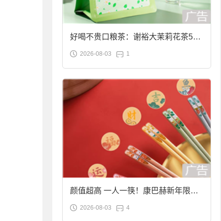
好喝不贵口粮茶：谢裕大茉莉花茶50g
2026-08-03
1
袋装9.9元到手
颜值超高 一人一筷！康巴赫新年限定
2026-08-03
4
合金筷子大促：19.9元