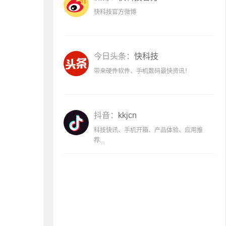
快科技官方微博
今日头条：
快科技
带来硬件软件、手机数码最快资讯！
抖音：
kkjcn
科技快讯、手机开箱、产品体验、应用推
荐...