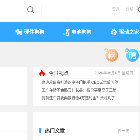
登录
注册
硬件狗狗
电池狗狗
驱动之家
今日视点
2026年08月6日 星期四
·
奥迪斥巨资打造的电子门把手 CEO试驾后叫停
·
国产存储不会贱卖！长鑫：报价甚至高于三星
·
提前还车贷要向银行缴4万违约金？法院判了
·
余承东回应发布会口误：起售价不是2499
热门文章
换一波