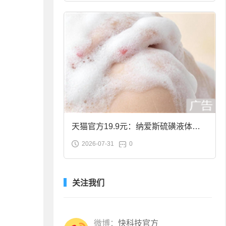
天猫官方19.9元：纳爱斯硫磺液体香
2026-07-31
0
皂2斤大促
关注我们
微博：
快科技官方