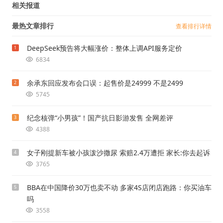
相关报道
最热文章排行
查看排行详情
DeepSeek预告将大幅涨价：整体上调API服务定价
1
6834
余承东回应发布会口误：起售价是24999 不是2499
2
5745
纪念核弹“小男孩”！国产抗日影游发售 全网差评
3
4388
女子刚提新车被小孩泼沙撒尿 索赔2.4万遭拒 家长:你去起诉
4
3765
BBA在中国降价30万也卖不动 多家4S店闭店跑路：你买油车
5
吗
3558