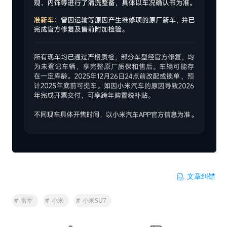
文章纠错
#
雷军
#
小米
#
小米SU7