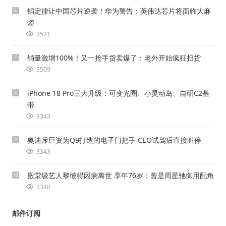
韬定律让中国芯片逆袭！华为警告：英伟达芯片将面临大麻
6
烦
3521
销量激增100%！又一抢手货卖爆了：老外开始疯狂扫货
7
3509
iPhone 18 Pro三大升级：可变光圈、小灵动岛、自研C2基
8
带
3343
奥迪斥巨资为Q9打造的电子门把手 CEO试驾后直接叫停
9
3343
殿堂级艺人黎彼得因病离世 享年76岁：曾是周星驰御用配角
10
3340
邮件订阅