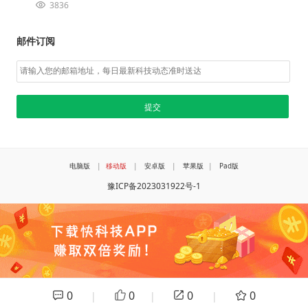
3836
邮件订阅
电脑版
|
移动版
|
安卓版
|
苹果版
|
Pad版
豫ICP备2023031922号-1
0
0
0
0
|
|
|