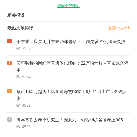
查看全部评论
相关报道
最热文章排行
查看排行详情
于东来回应关闭胖东来25年老店：工作失误 个别租金失控
1
7157
笑容独特的网红老表遗体已找到：22万粉丝账号宣布永久停
2
更
5154
预计10.5万起售！比亚迪海豹06将于8月11日上市：外观大
3
变
4553
有本事你去考个研究生！因女儿一句话44岁爸爸考上985
4
4533