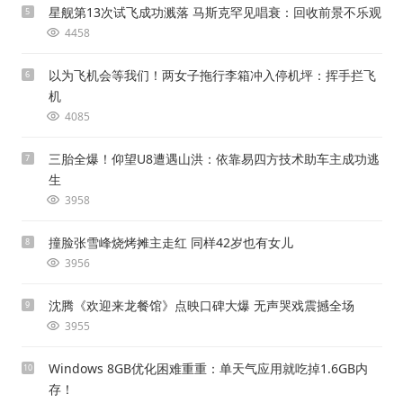
星舰第13次试飞成功溅落 马斯克罕见唱衰：回收前景不乐观
5
4458
以为飞机会等我们！两女子拖行李箱冲入停机坪：挥手拦飞
6
机
4085
三胎全爆！仰望U8遭遇山洪：依靠易四方技术助车主成功逃
7
生
3958
撞脸张雪峰烧烤摊主走红 同样42岁也有女儿
8
3956
沈腾《欢迎来龙餐馆》点映口碑大爆 无声哭戏震撼全场
9
3955
Windows 8GB优化困难重重：单天气应用就吃掉1.6GB内
10
存！