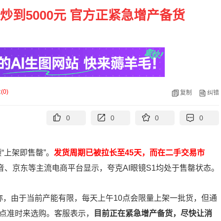
炒到5000元 官方正紧急增产备货
论
(
0
)
复制
纠错
0
0
0
0
“上架即售罄”。
发货周期已被拉长至45天，而在二手交易市
音、京东等主流电商平台显示，夸克AI眼镜S1均处于售罄状态。
称，由于当前产能有限，每天上午10点会限量上架一批货，但通
0点准时来选购。客服表示，
目前正在紧急增产备货，尽快让消