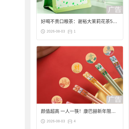
好喝不贵口粮茶：谢裕大茉莉花茶50g
2026-08-03
1
袋装9.9元到手
颜值超高 一人一筷！康巴赫新年限定
2026-08-03
4
合金筷子大促：19.9元