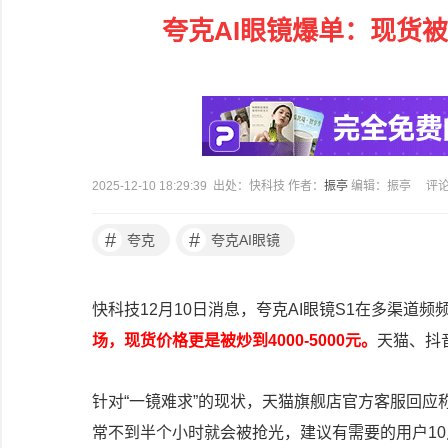
夸克AI眼镜爆单：现货被
2025-12-10 18:29:39 出处：快科技 作者：
振亭
编辑：振亭
评
#
#
夸克
夸克AI眼镜
快科技12月10日消息，
夸克AI眼镜S1在多渠道频频
场，现货价格更是被炒到4000-5000元。
天猫、抖
针对“一镜难求”的现状，天猫旗舰店官方客服回应
常不到半个小时就会被抢光，建议有需要的用户1