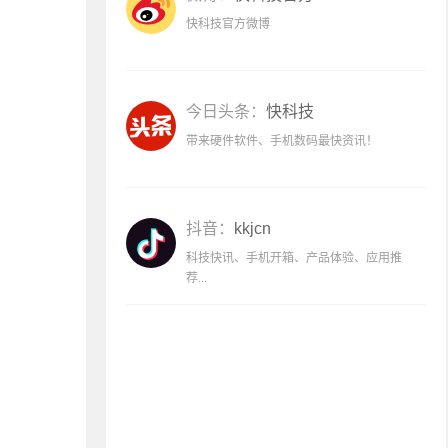
快科技官方微博
今日头条：
快科技
带来硬件软件、手机数码最快资讯！
抖音：
kkjcn
科技快讯、手机开箱、产品体验、应用推
荐...