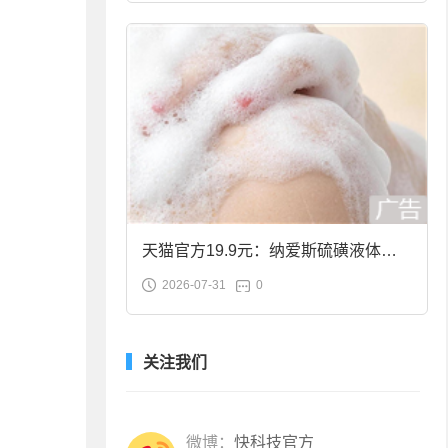
天猫官方19.9元：纳爱斯硫磺液体香
2026-07-31
0
皂2斤大促
关注我们
微博：
快科技官方