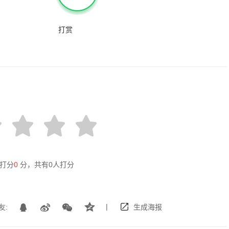
打赏
打分
0
分，共有
0
人打分
|
友:
生成海报