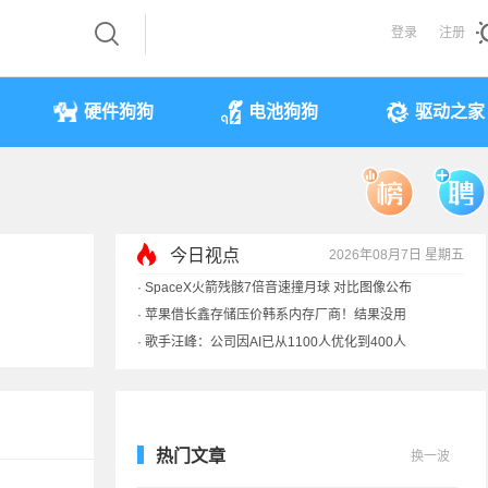
登录
注册
硬件狗狗
电池狗狗
驱动之家
今日视点
2026年08月7日 星期五
·
SpaceX火箭残骸7倍音速撞月球 对比图像公布
·
苹果借长鑫存储压价韩系内存厂商！结果没用
·
歌手汪峰：公司因AI已从1100人优化到400人
·
索尼旗舰电视上市：115寸、149999元
热门文章
换一波