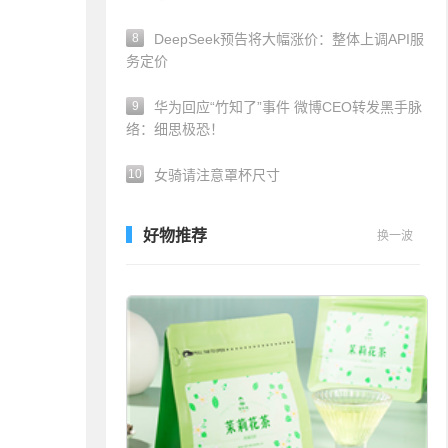
8
DeepSeek预告将大幅涨价：整体上调API服
务定价
9
华为回应“竹知了”事件 微博CEO转发黑手脉
络：细思极恐！
10
女骑请注意罩杯尺寸
好物推荐
换一波