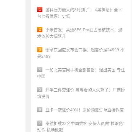
1
游科压力最大的8月到了！《黑神话》全平
台七折优惠：史低
2
小米首发！高通8E6 Pro独占硬核技术：游
戏体验大幅跃升
3
余承东回应发布会口误：起售价是24999 不
是2499
4
一加北美官网手机全部售罄！退出美国 专注
中国
5
开学三件套涨价 等等看的人失算了：厂商纷
纷提价
6
显卡一夜涨价40%！原价预售订单直接作废
7
泰航拒载22名中国乘客 安保人员做“拉眼角”
动作 机场致歉