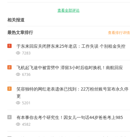
查看全部评论
相关报道
最热文章排行
查看排行详情
于东来回应关闭胖东来25年老店：工作失误 个别租金失控
1
7283
飞机起飞途中被雷劈中 滞留3小时后临时换机！南航回应
2
6736
笑容独特的网红老表遗体已找到：22万粉丝账号宣布永久停
3
更
5201
有本事你去考个研究生！因女儿一句话44岁爸爸考上985
4
4582