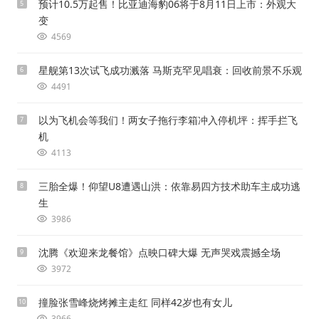
预计10.5万起售！比亚迪海豹06将于8月11日上市：外观大
5
变
4569
星舰第13次试飞成功溅落 马斯克罕见唱衰：回收前景不乐观
6
4491
以为飞机会等我们！两女子拖行李箱冲入停机坪：挥手拦飞
7
机
4113
三胎全爆！仰望U8遭遇山洪：依靠易四方技术助车主成功逃
8
生
3986
沈腾《欢迎来龙餐馆》点映口碑大爆 无声哭戏震撼全场
9
3972
撞脸张雪峰烧烤摊主走红 同样42岁也有女儿
10
3966