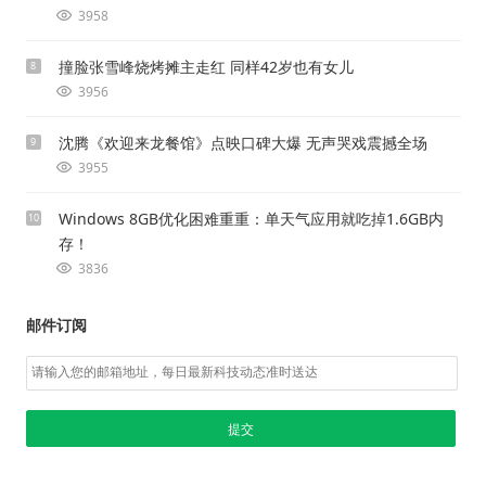
3958
撞脸张雪峰烧烤摊主走红 同样42岁也有女儿
8
3956
沈腾《欢迎来龙餐馆》点映口碑大爆 无声哭戏震撼全场
9
3955
Windows 8GB优化困难重重：单天气应用就吃掉1.6GB内
10
存！
3836
邮件订阅