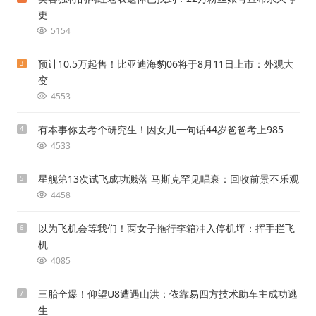
更
5154
预计10.5万起售！比亚迪海豹06将于8月11日上市：外观大
3
变
4553
有本事你去考个研究生！因女儿一句话44岁爸爸考上985
4
4533
星舰第13次试飞成功溅落 马斯克罕见唱衰：回收前景不乐观
5
4458
以为飞机会等我们！两女子拖行李箱冲入停机坪：挥手拦飞
6
机
4085
三胎全爆！仰望U8遭遇山洪：依靠易四方技术助车主成功逃
7
生