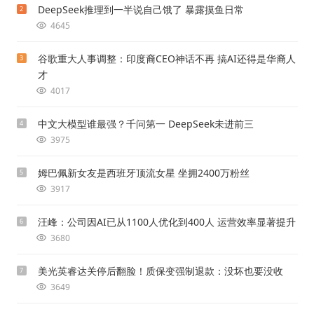
DeepSeek推理到一半说自己饿了 暴露摸鱼日常
2
4645
谷歌重大人事调整：印度裔CEO神话不再 搞AI还得是华裔人
3
才
4017
中文大模型谁最强？千问第一 DeepSeek未进前三
4
3975
姆巴佩新女友是西班牙顶流女星 坐拥2400万粉丝
5
3917
汪峰：公司因AI已从1100人优化到400人 运营效率显著提升
6
3680
美光英睿达关停后翻脸！质保变强制退款：没坏也要没收
7
3649