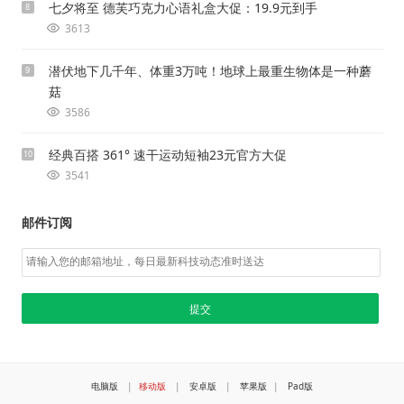
七夕将至 德芙巧克力心语礼盒大促：19.9元到手
8
3613
潜伏地下几千年、体重3万吨！地球上最重生物体是一种蘑
9
菇
3586
经典百搭 361° 速干运动短袖23元官方大促
10
3541
邮件订阅
电脑版
|
移动版
|
安卓版
|
苹果版
|
Pad版