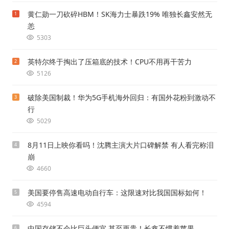
黄仁勋一刀砍碎HBM！SK海力士暴跌19% 唯独长鑫安然无
1
恙
5303
英特尔终于掏出了压箱底的技术！CPU不用再干苦力
2
5126
破除美国制裁！华为5G手机海外回归：有国外花粉到激动不
3
行
5029
8月11日上映你看吗！沈腾主演大片口碑解禁 有人看完称泪
4
崩
4660
美国要停售高速电动自行车：这限速对比我国国标如何！
5
4594
中国存储不会比巨头便宜 甚至更贵！长鑫不惯着苹果
6