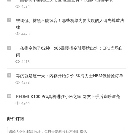
4534
被调侃、抹黑不能纵容！那些劝华为要大度的人请先尊重法
7
律
4473
一条指令跑了62秒！x86最慢指令耻辱榜出炉：CPU当场自
8
闭
4413
等的就是这一天：内存开始杀价 SK海力士HBM低价抢订单
9
4278
REDMI K100 Pro真机进驻小米之家 网友上手后直呼漂亮
10
4244
邮件订阅