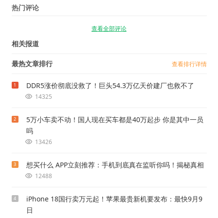
热门评论
查看全部评论
相关报道
最热文章排行
查看排行详情
DDR5涨价彻底没救了！巨头54.3万亿天价建厂也救不了
1
14325
5万小车卖不动！国人现在买车都是40万起步 你是其中一员
2
吗
13426
想买什么 APP立刻推荐：手机到底真在监听你吗！揭秘真相
3
12488
iPhone 18国行卖万元起！苹果最贵新机要发布：最快9月9
4
日