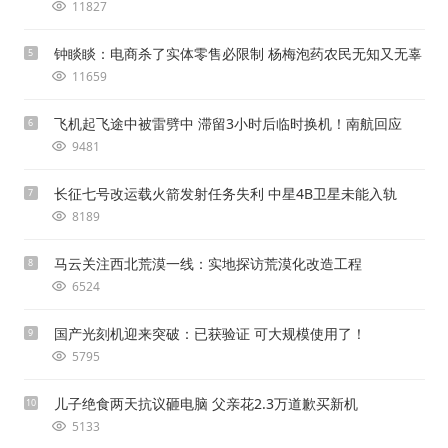
11827
钟睒睒：电商杀了实体零售必限制 杨梅泡药农民无知又无辜
5
11659
飞机起飞途中被雷劈中 滞留3小时后临时换机！南航回应
6
9481
长征七号改运载火箭发射任务失利 中星4B卫星未能入轨
7
8189
马云关注西北荒漠一线：实地探访荒漠化改造工程
8
6524
国产光刻机迎来突破：已获验证 可大规模使用了！
9
5795
儿子绝食两天抗议砸电脑 父亲花2.3万道歉买新机
10
5133