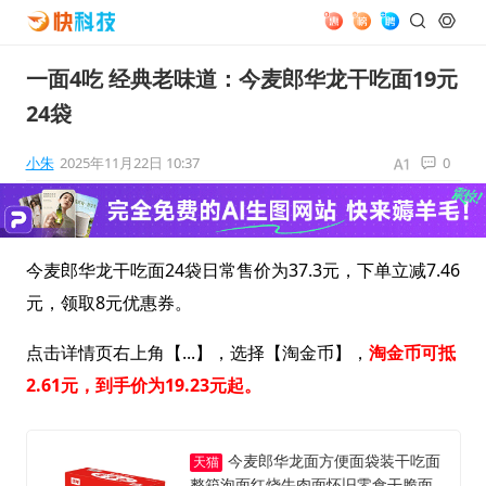
一面4吃 经典老味道：今麦郎华龙干吃面19元
24袋
小朱
2025年11月22日 10:37
0
今麦郎华龙干吃面24袋日常售价为37.3元，下单立减7.46
元，领取8元优惠券。
点击详情页右上角【...】，选择【淘金币】，
淘金币可抵
2.61元，到手价为19.23元起。
今麦郎华龙面方便面袋装干吃面
天猫
整箱泡面红烧牛肉面怀旧零食干脆面