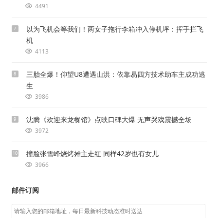
4491
以为飞机会等我们！两女子拖行李箱冲入停机坪：挥手拦飞
7
机
4113
三胎全爆！仰望U8遭遇山洪：依靠易四方技术助车主成功逃
8
生
3986
沈腾《欢迎来龙餐馆》点映口碑大爆 无声哭戏震撼全场
9
3972
撞脸张雪峰烧烤摊主走红 同样42岁也有女儿
10
3966
邮件订阅