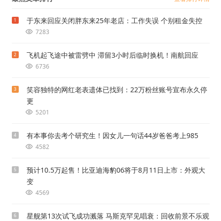
于东来回应关闭胖东来25年老店：工作失误 个别租金失控
1
7283
飞机起飞途中被雷劈中 滞留3小时后临时换机！南航回应
2
6736
笑容独特的网红老表遗体已找到：22万粉丝账号宣布永久停
3
更
5201
有本事你去考个研究生！因女儿一句话44岁爸爸考上985
4
4582
预计10.5万起售！比亚迪海豹06将于8月11日上市：外观大
5
变
4569
星舰第13次试飞成功溅落 马斯克罕见唱衰：回收前景不乐观
6