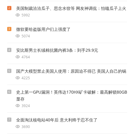
美国制裁洽洽瓜子、思念水饺等 网友神调侃：怕嗑瓜子上火
2
5992
微软要给盗版用户们上强度了
3
5074
安比斯男士长绒棉抗菌内裤3条：到手29.9元
4
4764
国产大模型禁止美国人使用：原因迫不得已 美国人自己的锅
5
4225
史上第一GPU漏洞！英伟达170HX矿卡破解：最高解锁80GB
6
显存
3924
全面淘汰核电站40年后 意大利终于忍不住了
7
3690