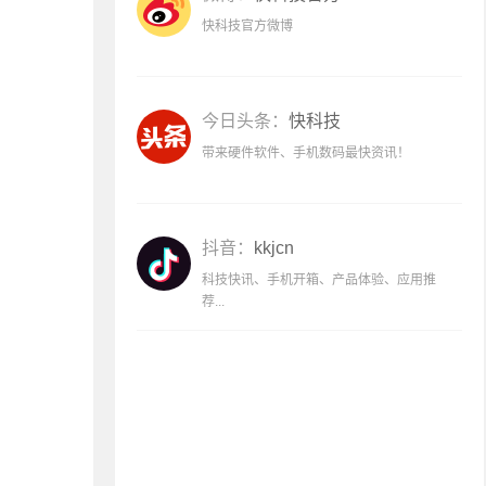
快科技官方微博
今日头条：
快科技
带来硬件软件、手机数码最快资讯！
抖音：
kkjcn
科技快讯、手机开箱、产品体验、应用推
荐...