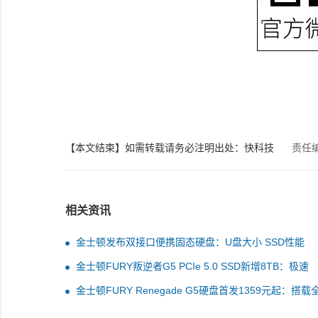
【本文结束】如需转载请务必注明出处：快科技
责任编
相关资讯
金士顿发布双接口便携固态硬盘：U盘大小 SSD性能
金士顿FURY叛逆者G5 PCIe 5.0 SSD新增8TB：极速
14.8GB/s、至少7000元
金士顿FURY Renegade G5硬盘首发1359元起：搭载
首款6nm主控芯片