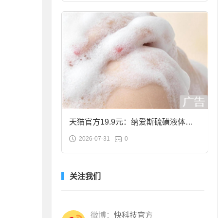
天猫官方19.9元：纳爱斯硫磺液体香
2026-07-31
0
皂2斤大促
关注我们
微博：
快科技官方