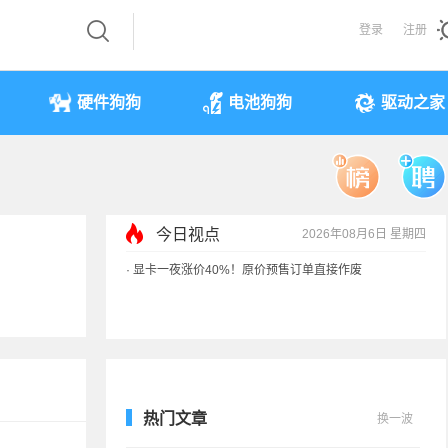
登录
注册
硬件狗狗
电池狗狗
驱动之家
今日视点
2026年08月6日 星期四
·
显卡一夜涨价40%！原价预售订单直接作废
·
3499元起 华为首款RGB-MiniLED电视开售
·
一加北美官网手机全部售罄！专注中国
·
《黑神话》全平台七折优惠：史低
热门文章
换一波