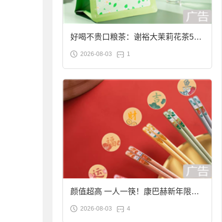
好喝不贵口粮茶：谢裕大茉莉花茶50g
2026-08-03
1
袋装9.9元到手
颜值超高 一人一筷！康巴赫新年限定
2026-08-03
4
合金筷子大促：19.9元