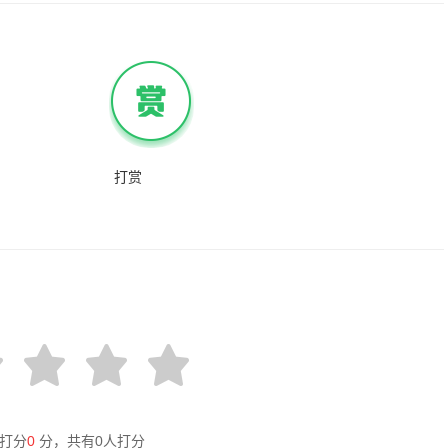
打赏
打分
0
分，共有
0
人打分