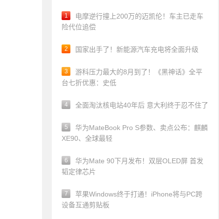
1
电摩逆行撞上200万的迈凯伦！车主已走车
险代位追偿
2
国家出手了！新能源汽车充电将全面升级
3
游科压力最大的8月到了！《黑神话》全平
台七折优惠：史低
4
全面淘汰核电站40年后 意大利终于忍不住了
5
华为MateBook Pro S参数、卖点公布：麒麟
XE90、全球最轻
6
华为Mate 90下月发布！双层OLED屏 首发
韬定律芯片
7
苹果Windows终于打通！iPhone将与PC跨
设备互通剪贴板