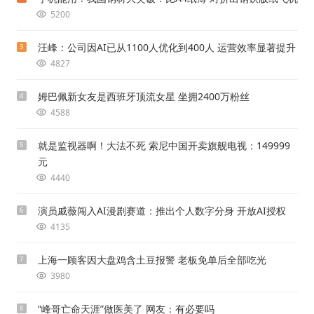
5200
汪峰：公司因AI已从1100人优化到400人 运营效率显著提升
3
4827
姆巴佩新女友是西班牙顶流女星 坐拥2400万粉丝
4
4588
就是监视器啊！大法不死 索尼中国开卖旗舰电视：149999
5
元
4440
演员戚薇闯入AI漫剧赛道：推出个人数字分身 开放AI授权
6
4135
上海一顾客因大盘鸡含土豆报警 老板免单后全部吃光
7
3980
“峰哥亡命天涯”做医美了 网友：有必要吗
8