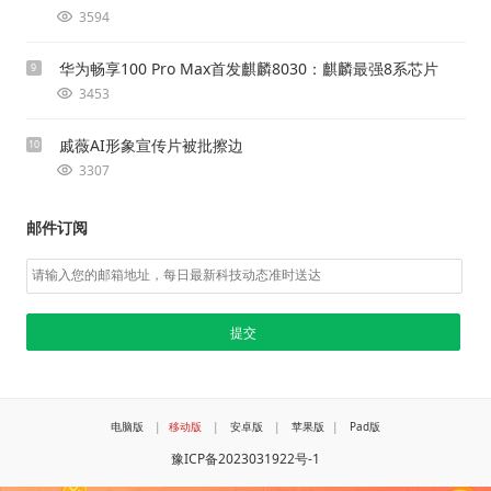
3594
华为畅享100 Pro Max首发麒麟8030：麒麟最强8系芯片
9
3453
戚薇AI形象宣传片被批擦边
10
3307
邮件订阅
电脑版
|
移动版
|
安卓版
|
苹果版
|
Pad版
豫ICP备2023031922号-1