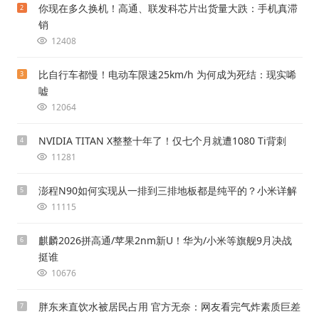
你现在多久换机！高通、联发科芯片出货量大跌：手机真滞
2
销
12408
比自行车都慢！电动车限速25km/h 为何成为死结：现实唏
3
嘘
12064
NVIDIA TITAN X整整十年了！仅七个月就遭1080 Ti背刺
4
11281
澎程N90如何实现从一排到三排地板都是纯平的？小米详解
5
11115
麒麟2026拼高通/苹果2nm新U！华为/小米等旗舰9月决战
6
挺谁
10676
胖东来直饮水被居民占用 官方无奈：网友看完气炸素质巨差
7