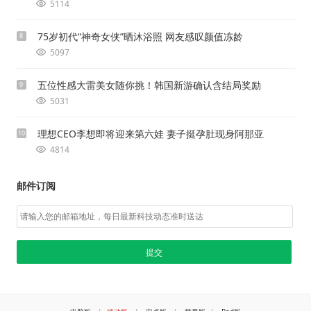
5114
75岁初代“神奇女侠”晒沐浴照 网友感叹颜值冻龄
8
5097
五位性感大雷美女随你挑！韩国新游确认含结局奖励
9
5031
理想CEO李想即将迎来第六娃 妻子挺孕肚现身阿那亚
10
4814
邮件订阅