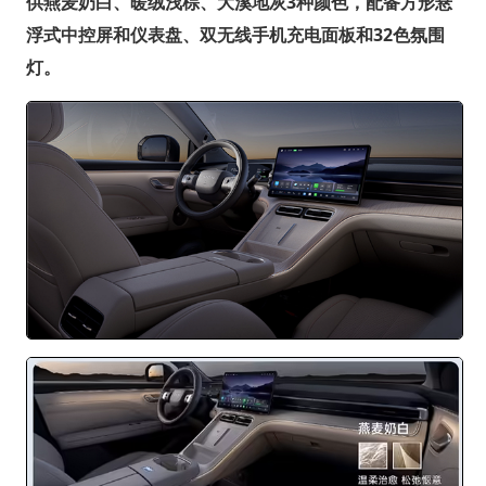
供燕麦奶白、暖绒浅棕、大溪地灰3种颜色，配备方形悬
浮式中控屏和仪表盘、双无线手机充电面板和32色氛围
灯。