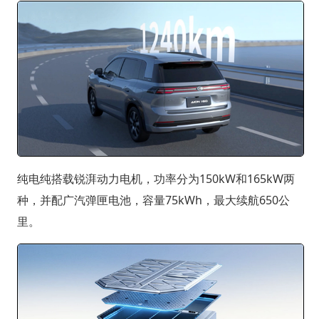
纯电纯搭载锐湃动力电机，功率分为150kW和165kW两
种，并配广汽弹匣电池，容量75kWh，最大续航650公
里。